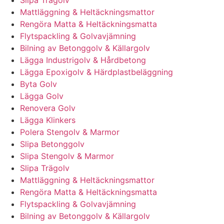
Mattläggning & Heltäckningsmattor
Rengöra Matta & Heltäckningsmatta
Flytspackling & Golvavjämning
Bilning av Betonggolv & Källargolv
Lägga Industrigolv & Hårdbetong
Lägga Epoxigolv & Härdplastbeläggning
Byta Golv
Lägga Golv
Renovera Golv
Lägga Klinkers
Polera Stengolv & Marmor
Slipa Betonggolv
Slipa Stengolv & Marmor
Slipa Trägolv
Mattläggning & Heltäckningsmattor
Rengöra Matta & Heltäckningsmatta
Flytspackling & Golvavjämning
Bilning av Betonggolv & Källargolv