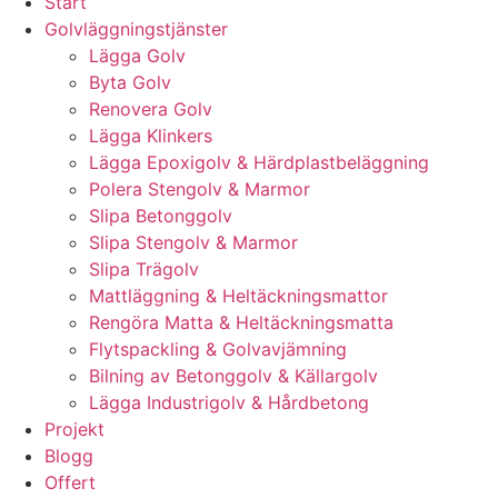
Start
Golvläggningstjänster
Lägga Golv
Byta Golv
Renovera Golv
Lägga Klinkers
Lägga Epoxigolv & Härdplastbeläggning
Polera Stengolv & Marmor
Slipa Betonggolv
Slipa Stengolv & Marmor
Slipa Trägolv
Mattläggning & Heltäckningsmattor
Rengöra Matta & Heltäckningsmatta
Flytspackling & Golvavjämning
Bilning av Betonggolv & Källargolv
Lägga Industrigolv & Hårdbetong
Projekt
Blogg
Offert