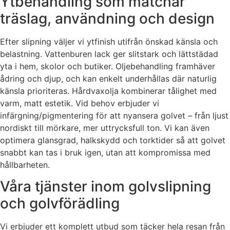
Ytbehandling som matchar
träslag, användning och design
Efter slipning väljer vi ytfinish utifrån önskad känsla och
belastning. Vattenburen lack ger slitstark och lättstädad
yta i hem, skolor och butiker. Oljebehandling framhäver
ådring och djup, och kan enkelt underhållas där naturlig
känsla prioriteras. Hårdvaxolja kombinerar tålighet med
varm, matt estetik. Vid behov erbjuder vi
infärgning/pigmentering för att nyansera golvet – från ljust
nordiskt till mörkare, mer uttrycksfull ton. Vi kan även
optimera glansgrad, halkskydd och torktider så att golvet
snabbt kan tas i bruk igen, utan att kompromissa med
hållbarheten.
Våra tjänster inom golvslipning
och golvförädling
Vi erbjuder ett komplett utbud som täcker hela resan från