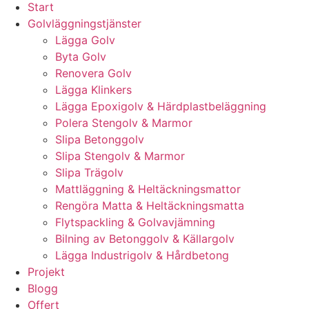
Start
Golvläggningstjänster
Lägga Golv
Byta Golv
Renovera Golv
Lägga Klinkers
Lägga Epoxigolv & Härdplastbeläggning
Polera Stengolv & Marmor
Slipa Betonggolv
Slipa Stengolv & Marmor
Slipa Trägolv
Mattläggning & Heltäckningsmattor
Rengöra Matta & Heltäckningsmatta
Flytspackling & Golvavjämning
Bilning av Betonggolv & Källargolv
Lägga Industrigolv & Hårdbetong
Projekt
Blogg
Offert