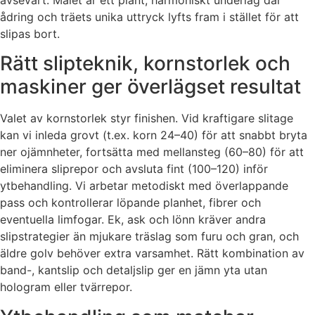
ådring och träets unika uttryck lyfts fram i stället för att
slipas bort.
Rätt slipteknik, kornstorlek och
maskiner ger överlägset resultat
Valet av kornstorlek styr finishen. Vid kraftigare slitage
kan vi inleda grovt (t.ex. korn 24–40) för att snabbt bryta
ner ojämnheter, fortsätta med mellansteg (60–80) för att
eliminera sliprepor och avsluta fint (100–120) inför
ytbehandling. Vi arbetar metodiskt med överlappande
pass och kontrollerar löpande planhet, fibrer och
eventuella limfogar. Ek, ask och lönn kräver andra
slipstrategier än mjukare träslag som furu och gran, och
äldre golv behöver extra varsamhet. Rätt kombination av
band-, kantslip och detaljslip ger en jämn yta utan
hologram eller tvärrepor.