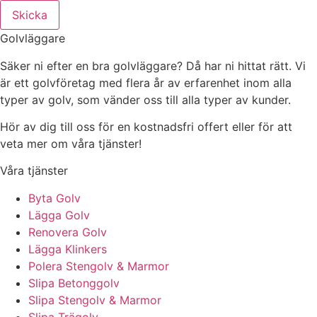
Skicka
Golvläggare
Säker ni efter en bra golvläggare? Då har ni hittat rätt. Vi
är ett golvföretag med flera år av erfarenhet inom alla
typer av golv, som vänder oss till alla typer av kunder.
Hör av dig till oss för en kostnadsfri offert eller för att
veta mer om våra tjänster!
Våra tjänster
Byta Golv
Lägga Golv
Renovera Golv
Lägga Klinkers
Polera Stengolv & Marmor
Slipa Betonggolv
Slipa Stengolv & Marmor
Slipa Trägolv