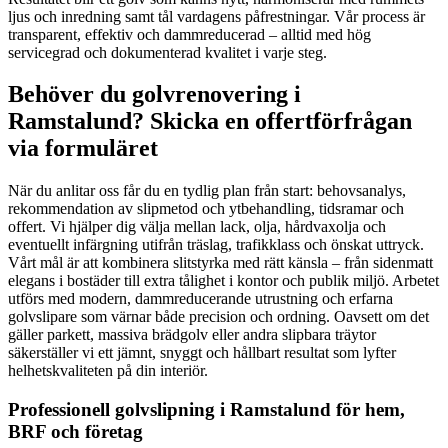
ljus och inredning samt tål vardagens påfrestningar. Vår process är
transparent, effektiv och dammreducerad – alltid med hög
servicegrad och dokumenterad kvalitet i varje steg.
Behöver du golvrenovering i
Ramstalund? Skicka en offertförfrågan
via formuläret
När du anlitar oss får du en tydlig plan från start: behovsanalys,
rekommendation av slipmetod och ytbehandling, tidsramar och
offert. Vi hjälper dig välja mellan lack, olja, hårdvaxolja och
eventuellt infärgning utifrån träslag, trafikklass och önskat uttryck.
Vårt mål är att kombinera slitstyrka med rätt känsla – från sidenmatt
elegans i bostäder till extra tålighet i kontor och publik miljö. Arbetet
utförs med modern, dammreducerande utrustning och erfarna
golvslipare som värnar både precision och ordning. Oavsett om det
gäller parkett, massiva brädgolv eller andra slipbara träytor
säkerställer vi ett jämnt, snyggt och hållbart resultat som lyfter
helhetskvaliteten på din interiör.
Professionell golvslipning i Ramstalund för hem,
BRF och företag