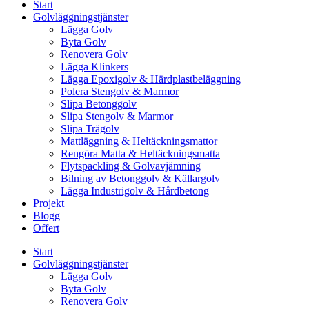
Start
Golvläggningstjänster
Lägga Golv
Byta Golv
Renovera Golv
Lägga Klinkers
Lägga Epoxigolv & Härdplastbeläggning
Polera Stengolv & Marmor
Slipa Betonggolv
Slipa Stengolv & Marmor
Slipa Trägolv
Mattläggning & Heltäckningsmattor
Rengöra Matta & Heltäckningsmatta
Flytspackling & Golvavjämning
Bilning av Betonggolv & Källargolv
Lägga Industrigolv & Hårdbetong
Projekt
Blogg
Offert
Start
Golvläggningstjänster
Lägga Golv
Byta Golv
Renovera Golv