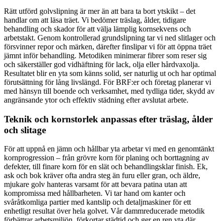
Rätt utförd golvslipning är mer än att bara ta bort ytskikt – det
handlar om att läsa träet. Vi bedömer träslag, ålder, tidigare
behandling och skador för att välja lämplig kornsekvens och
arbetstakt. Genom kontrollerad grundslipning tar vi ned slitlager och
försvinner repor och märken, därefter finslipar vi för att öppna träet
jämnt inför behandling. Metodiken minimerar fibrer som reser sig
och säkerställer god vidhäftning för lack, olja eller hårdvaxolja.
Resultatet blir en yta som känns solid, ser naturlig ut och har optimal
förutsättning för lång livslängd. För BRF:er och företag planerar vi
med hänsyn till boende och verksamhet, med tydliga tider, skydd av
angränsande ytor och effektiv städning efter avslutat arbete.
Teknik och kornstorlek anpassas efter träslag, ålder
och slitage
För att uppnå en jämn och hållbar yta arbetar vi med en genomtänkt
kornprogression – från grövre korn för planing och borttagning av
defekter, till finare korn för en slät och behandlingsklar finish. Ek,
ask och bok kräver ofta andra steg än furu eller gran, och äldre,
mjukare golv hanteras varsamt för att bevara patina utan att
kompromissa med hållbarheten. Vi tar hand om kanter och
svåråtkomliga partier med kantslip och detaljmaskiner för ett
enhetligt resultat över hela golvet. Vår dammreducerade metodik
förbättrar arbetsmiljön, förkortar städtid och ger en ren yta där