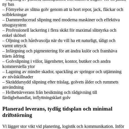
ny bas
– Förnyelse av slitna golv genom att ta bort repor, jack, fläckar och
solblekningar
– Dammreducerad slipning med moderna maskiner och effektiva
utsugssystem
– Professionell lackering i flera skikt för maximal slitstyrka och
enkel skötsel
– Oljning och hårdvaxolja när du vill ha ett naturligt, tåligt och
varmt uttryck
– Infärgning och pigmentering för att ändra kulör och framhäva
träets ådring
– Golvslipning i villor, lägenheter, kontor, butiker och andra
kommersiella ytor
– Lagning av mindre skador, spackling av springor och utjämning
av nivåskillnader
– Skräddarsydd slipning efter träslag, golvets ålder och rummets
användning
– Helhetsleverans från besiktning och rådgivning till
färdigbehandlat, inflyttningsklart golv
Planerad leverans, tydlig tidsplan och minimal
driftstörning
Vi lägger stor vikt vid planering, logistik och kommunikation. Inför