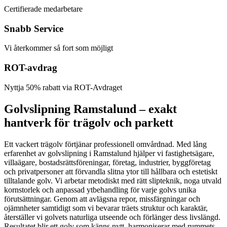
Certifierade medarbetare
Snabb Service
Vi återkommer så fort som möjligt
ROT-avdrag
Nyttja 50% rabatt via ROT-Avdraget
Golvslipning Ramstalund – exakt
hantverk för trägolv och parkett
Ett vackert trägolv förtjänar professionell omvårdnad. Med lång
erfarenhet av golvslipning i Ramstalund hjälper vi fastighetsägare,
villaägare, bostadsrättsföreningar, företag, industrier, byggföretag
och privatpersoner att förvandla slitna ytor till hållbara och estetiskt
tilltalande golv. Vi arbetar metodiskt med rätt slipteknik, noga utvald
kornstorlek och anpassad ytbehandling för varje golvs unika
förutsättningar. Genom att avlägsna repor, missfärgningar och
ojämnheter samtidigt som vi bevarar träets struktur och karaktär,
återställer vi golvets naturliga utseende och förlänger dess livslängd.
Resultatet blir ett golv som känns nytt, harmoniserar med rummets