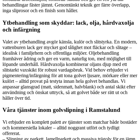
behandlingar fäster jämnt. Genomtänkt teknik ger färre överlapp,
inga sliprosor och en finish som håller.
Ytbehandling som skyddar: lack, olja, hårdvaxolja
och infärgning
Valet av ytbehandling avgör känsla, kulör och slitstyrka. En modern,
vattenburen lack ger mycket god tålighet mot fläckar och slitage –
idealisk i familjehem och offentliga miljöer. Oljebehandling
framhäver ådring och ger en varm, naturlig ton, med möjlighet till
löpande underhåll. Hårdvaxolja kombinerar oljans djup med ett
slitstarkt vaxskikt för robust vardagsbruk. Vid behov erbjuder vi
pigmentering/infärgning för att tona golvet ljusare, mörkare eller mer
kulört – alltid provat på testyta innan hela golvet behandlas. Vi
anpassar glansgrad (matt, sidenmatt, halvblank) och antal skikt efter
användning och önskat uttryck, så att golvet både ser rätt ut och
håller över tid.
Våra tjänster inom golvslipning i Ramstalund
Vi erbjuder en komplett palett av tjänster som matchar både bostäder
och kommersiella lokaler – alltid noggrant utfört och tydligt
offererat.
– Slipning av parkett, lamellparkett och massiva trägolv för en jämn,