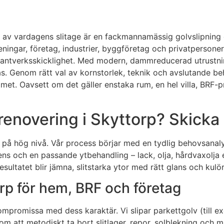
r av vardagens slitage är en fackmannamässig golvslipning o
öreningar, företag, industrier, byggföretag och privatperso
h hantverksskicklighet. Med modern, dammreducerad utrustni
s. Genom rätt val av kornstorlek, teknik och avslutande beh
ummet. Oavsett om det gäller enstaka rum, en hel villa, BRF-p
enovering i Skyttorp? Skicka 
på hög nivå. Vår process börjar med en tydlig behovsanalys
 och en passande ytbehandling – lack, olja, hårdvaxolja ell
ultatet blir jämna, slitstarka ytor med rätt glans och kulör 
orp för hem, BRF och företag
kompromissa med dess karaktär. Vi slipar parkettgolv (till 
om att metodiskt ta bort slitlager, repor, solblekning och 