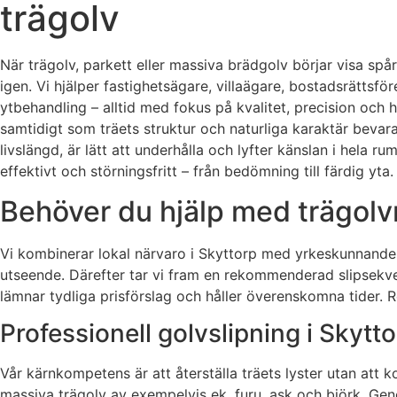
trägolv
När trägolv, parkett eller massiva brädgolv börjar visa spå
igen. Vi hjälper fastighetsägare, villaägare, bostadsrättsf
ytbehandling – alltid med fokus på kvalitet, precision oc
samtidigt som träets struktur och naturliga karaktär bevara
livslängd, är lätt att underhålla och lyfter känslan i hela r
effektivt och störningsfritt – från bedömning till färdig yta.
Behöver du hjälp med trägolvr
Vi kombinerar lokal närvaro i Skyttorp med yrkeskunnande 
utseende. Därefter tar vi fram en rekommenderad slipsekvens
lämnar tydliga prisförslag och håller överenskomna tider. Res
Professionell golvslipning i Skytt
Vår kärnkompetens är att återställa träets lyster utan att 
massiva trägolv av exempelvis ek, furu, ask och björk. Gen