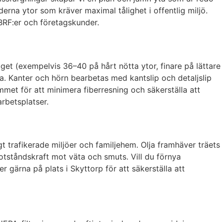
derna ytor som kräver maximal tålighet i offentlig miljö.
RF:er och företagskunder.
aget (exempelvis 36–40 på hårt nötta ytor, finare på lättare
yta. Kanter och hörn bearbetas med kantslip och detaljslip
rummet för att minimera fiberresning och säkerställa att
rbetsplatser.
gt trafikerade miljöer och familjehem. Olja framhäver träets
otståndskraft mot väta och smuts. Vill du förnya
r gärna på plats i Skyttorp för att säkerställa att