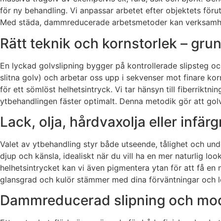
för ny behandling. Vi anpassar arbetet efter objektets förut
Med städa, dammreducerade arbetsmetoder kan verksamhete
Rätt teknik och kornstorlek – grun
En lyckad golvslipning bygger på kontrollerade slipsteg och
slitna golv) och arbetar oss upp i sekvenser mot finare kor
för ett sömlöst helhetsintryck. Vi tar hänsyn till fiberriktn
ytbehandlingen fäster optimalt. Denna metodik gör att golv
Lack, olja, hårdvaxolja eller infärgn
Valet av ytbehandling styr både utseende, tålighet och under
djup och känsla, idealiskt när du vill ha en mer naturlig 
helhetsintrycket kan vi även pigmentera ytan för att få en ny
glansgrad och kulör stämmer med dina förväntningar och lo
Dammreducerad slipning och mod