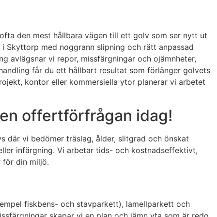
fta den mest hållbara vägen till ett golv som ser nytt ut
ner i Skyttorp med noggrann slipning och rätt anpassad
ng avlägsnar vi repor, missfärgningar och ojämnheter,
andling får du ett hållbart resultat som förlänger golvets
rojekt, kontor eller kommersiella ytor planerar vi arbetet
en offertförfrågan idag!
 där vi bedömer träslag, ålder, slitgrad och önskat
er infärgning. Vi arbetar tids- och kostnadseffektivt,
för din miljö.
exempel fiskbens- och stavparkett), lamellparkett och
missfärgningar skapar vi en plan och jämn yta som är redo