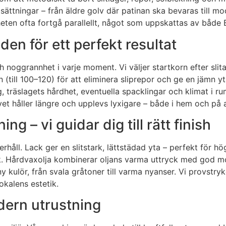
sättningar – från äldre golv där patinan ska bevaras till mo
n ofta fortgå parallellt, något som uppskattas av både B
den för ett perfekt resultat
 noggrannhet i varje moment. Vi väljer startkorn efter slit
n (till 100–120) för att eliminera sliprepor och ge en jämn 
ing, träslagets hårdhet, eventuella spacklingar och klimat i 
et håller längre och upplevs lyxigare – både i hem och på a
ing – vi guidar dig till rätt finish
håll. Lack ger en slitstark, lättstädad yta – perfekt för hö
look. Hårdvaxolja kombinerar oljans varma uttryck med god m
 kulör, från svala gråtoner till varma nyanser. Vi provstryke
kalens estetik.
ern utrustning