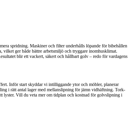
era spridning. Maskiner och filter underhålls löpande för bibehållen
, vilket ger både bättre arbetsmiljö och tryggare inomhusklimat.
ltatet blir ett vackert, säkert och hållbart golv – redo för vardagens
ert. Inför start skyddar vi intilliggande ytor och möbler, planerar
ling i rätt antal lager med mellanslipning för jämn vidhäftning. Tork-
tt lyster. Vill du veta mer om tidplan och kostnad för golvslipning i