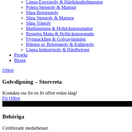
Lägga Epoxigolv & Härdplastbeläggning
Polera Stengolv & Marmor
Slipa Betonggolv
Slipa Stengolv & Marmor
Slipa Trägolv
Mattläggning & Heltäckningsmattor
Rengöra Matta & Heltäckningsmatta
Flytspackling & Golvavjämning
Bilning av Betonggolv & Källargolv
Lägga Industrigolv & Hårdbetong
Projekt
Blogg
Offert
Golvslipning – Storvreta
Kontakta oss för en fri offert redan idag!
Fri Offert
Behöriga
Certifierade medarbetare