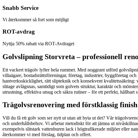
Snabb Service
Vi återkommer så fort som möjligt
ROT-avdrag
Nyttja 50% rabatt via ROT-Avdraget
Golvslipning Storvreta – professionell ren
Ett vackert trägolv lyfter hela rummet. Med noggrant utförd golvslipnin
villaägare, bostadsrättsföreningar, företag, industrier, byggföretag och
hantverksskicklighet, rätt slipteknik och konsekvent kvalitetssäkring: 
slitage avlägsnas, samtidigt som golvets struktur, karaktär och möns
utrustning, effektiva utsug och säkra rutiner – för ett perfekt, hållbart
Trägolvsrenovering med förstklassig finish
Vill du få ett golv som ser nytt ut utan att byta ut det? Vår trägolv
och underhållsbehov. Vi arbetar metodiskt för att jämna ut nivåskillnade
exempelvis slitstark vattenburen lack i högtrafikerade miljöer eller nat
återkommer vi med förslag, tidplan och offert.