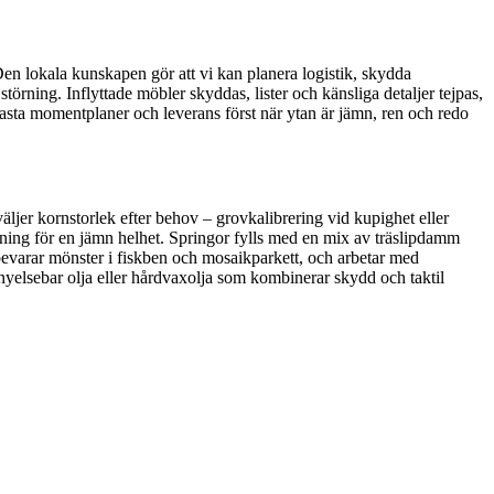
 Den lokala kunskapen gör att vi kan planera logistik, skydda
 störning. Inflyttade möbler skyddas, lister och känsliga detaljer tejpas,
asta momentplaner och leverans först när ytan är jämn, ren och redo
väljer kornstorlek efter behov – grovkalibrering vid kupighet eller
ning för en jämn helhet. Springor fylls med en mix av träslipdamm
bevarar mönster i fiskben och mosaikparkett, och arbetar med
rnyelsebar olja eller hårdvaxolja som kombinerar skydd och taktil