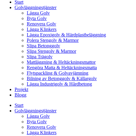
Start
Golvläggningstjänster
Lägga Golv
Byta Golv
Renovera Golv
Lägga Klinkers
Lägga Epoxigolv & Härdplastbeläggning
Polera Stengolv & Marmor
Slipa Betonggolv
Slipa Stengolv & Marmor
Slipa Trägolv
Mattläggning & Heltäckningsmattor
Rengöra Matta & Heltäckningsmatta
Flytspackling & Golvavjämning
Bilning av Betonggolv & Källargolv
Lägga Industrigolv & Hårdbetong
Projekt
Blogg
Start
Golvläggningstjänster
Lägga Golv
Byta Golv
Renovera Golv
Lägga Klinkers