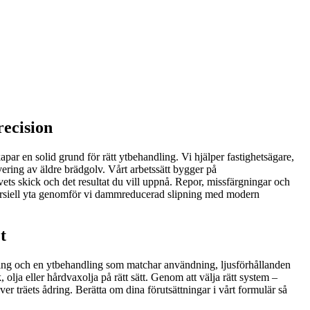
recision
apar en solid grund för rätt ytbehandling. Vi hjälper fastighetsägare,
overing av äldre brädgolv. Vårt arbetssätt bygger på
vets skick och det resultat du vill uppnå. Repor, missfärgningar och
mmersiell yta genomför vi dammreducerad slipning med modern
t
ipning och en ytbehandling som matchar användning, ljusförhållanden
olja eller hårdvaxolja på rätt sätt. Genom att välja rätt system –
ver träets ådring. Berätta om dina förutsättningar i vårt formulär så