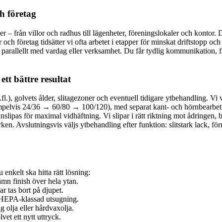
h företag
r – från villor och radhus till lägenheter, föreningslokaler och kontor.
 och företag tidsätter vi ofta arbetet i etapper för minskat driftstopp och
parallellt med vardag eller verksamhet. Du får tydlig kommunikation, f
ett bättre resultat
fl.), golvets ålder, slitagezoner och eventuell tidigare ytbehandling. Vi 
exempelvis 24/36 → 60/80 → 100/120), med separat kant- och hörnbearbet
lipas för maximal vidhäftning. Vi slipar i rätt riktning mot ådringen, 
n. Avslutningsvis väljs ytbehandling efter funktion: slitstark lack, fö
u enkelt ska hitta rätt lösning:
mn finish över hela ytan.
r tas bort på djupet.
 HEPA-klassad utsugning.
g olja eller hårdvaxolja.
vet ett nytt uttryck.