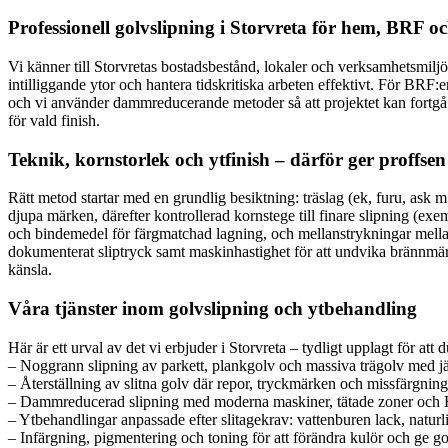
Professionell golvslipning i Storvreta för hem, BRF oc
Vi känner till Storvretas bostadsbestånd, lokaler och verksamhetsmiljöe
intilliggande ytor och hantera tidskritiska arbeten effektivt. För BRF:er
och vi använder dammreducerande metoder så att projektet kan fortgå 
för vald finish.
Teknik, kornstorlek och ytfinish – därför ger proffsen 
Rätt metod startar med en grundlig besiktning: träslag (ek, furu, ask m.
djupa märken, därefter kontrollerad kornstege till finare slipning (
och bindemedel för färgmatchad lagning, och mellanstrykningar mellans
dokumenterat sliptryck samt maskinhastighet för att undvika brännmärke
känsla.
Våra tjänster inom golvslipning och ytbehandling
Här är ett urval av det vi erbjuder i Storvreta – tydligt upplagt för att d
– Noggrann slipning av parkett, plankgolv och massiva trägolv med jä
– Återställning av slitna golv där repor, tryckmärken och missfärgninga
– Dammreducerad slipning med moderna maskiner, tätade zoner och
– Ytbehandlingar anpassade efter slitagekrav: vattenburen lack, naturli
– Infärgning, pigmentering och toning för att förändra kulör och ge gol