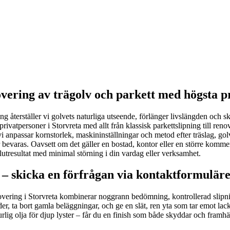
overing av trägolv och parkett med högsta p
g återställer vi golvets naturliga utseende, förlänger livslängden och sk
 privatpersoner i Storvreta med allt från klassisk parkettslipning till ren
vi anpassar kornstorlek, maskininställningar och metod efter träslag, gol
ter bevaras. Oavsett om det gäller en bostad, kontor eller en större ko
 slutresultat med minimal störning i din vardag eller verksamhet.
 – skicka en förfrågan via kontaktformuläre
srenovering i Storvreta kombinerar noggrann bedömning, kontrollerad sl
r, ta bort gamla beläggningar, och ge en slät, ren yta som tar emot lack, 
urlig olja för djup lyster – får du en finish som både skyddar och framhä