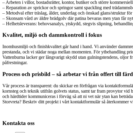
– Arbeten i villor, bostadsrätter, kontor, butiker och större kommersiell
– Reparation av sprickor och springor samt spackling med trädammsba
– Metodval efter träslag, ålder, underlag och önskad glans/struktur för
– Skonsam vård av äldre brädgolv där patina bevaras men ytan får nyt
– Helhetsleverans: behovsanalys, ytskydd, stegvis slipning, behandli
Kvalitet, miljö och dammkontroll i fokus
Inomhusmiljö och finishkvalitet går hand i hand. Vi använder dammred
prestanda, och vi städar noga mellan momenten. För ytbehandling prior
Vattenburna lacker ger långvarigt skydd utan gulningstendens, oljor fr
påfrestningar.
Process och prisbild – så arbetar vi från offert till fär
Vår process är transparent: du skickar en förfrågan via kontaktformuläre
kornsteg och teknik utifrån golvets status, samt tar fram provytor vid 
och härdtider kommuniceras i förväg så att ni vet när ytan kan beträdas 
Storvreta? Beskriv ditt projekt i vårt kontaktformulär så återkommer v
Kontakta oss