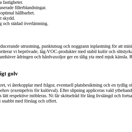
a fastigheter.
serade fillerblandningar.
 optimal hållbarhet.
t skydd.
ng och städad överlämning.
ucerande utrustning, punktutsug och noggrann inplastning för att minim
iterar vi beprövade, låg-VOC-produkter med stabil kulör och slitstyrka
amhäver ådringen och hårdvaxoljor ger en tålig yta med mjuk känsla. Resu
digt golv
t, vi återkopplar med frågor, eventuell platsbesiktning och en tydlig off
behov (exempelvis för kulörval). Efter slipning appliceras vald ytbehand
lätt respektive möbleras. Ni får skötselråd för lång livslängd och fortsa
i snabbt med förslag och offert.