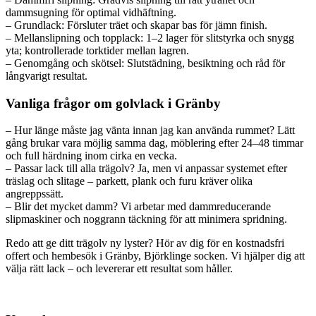
dammsugning för optimal vidhäftning.
– Grundlack: Försluter träet och skapar bas för jämn finish.
– Mellanslipning och topplack: 1–2 lager för slitstyrka och snygg
yta; kontrollerade torktider mellan lagren.
– Genomgång och skötsel: Slutstädning, besiktning och råd för
långvarigt resultat.
Vanliga frågor om golvlack i Gränby
– Hur länge måste jag vänta innan jag kan använda rummet? Lätt
gång brukar vara möjlig samma dag, möblering efter 24–48 timmar
och full härdning inom cirka en vecka.
– Passar lack till alla trägolv? Ja, men vi anpassar systemet efter
träslag och slitage – parkett, plank och furu kräver olika
angreppssätt.
– Blir det mycket damm? Vi arbetar med dammreducerande
slipmaskiner och noggrann täckning för att minimera spridning.
Redo att ge ditt trägolv ny lyster? Hör av dig för en kostnadsfri
offert och hembesök i Gränby, Björklinge socken. Vi hjälper dig att
välja rätt lack – och levererar ett resultat som håller.