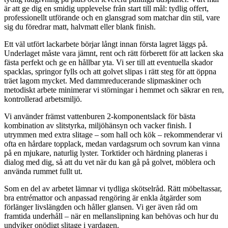
är att ge dig en smidig upplevelse från start till mål: tydlig offert,
professionellt utförande och en glansgrad som matchar din stil, vare
sig du föredrar matt, halvmatt eller blank finish.
Ett väl utfört lackarbete börjar långt innan första lagret läggs på.
Underlaget måste vara jämnt, rent och rätt förberett för att lacken ska
fästa perfekt och ge en hållbar yta. Vi ser till att eventuella skador
spacklas, springor fylls och att golvet slipas i rätt steg för att öppna
träet lagom mycket. Med dammreducerande slipmaskiner och
metodiskt arbete minimerar vi störningar i hemmet och säkrar en ren,
kontrollerad arbetsmiljö.
Vi använder främst vattenburen 2‑komponentslack för bästa
kombination av slitstyrka, miljöhänsyn och vacker finish. I
utrymmen med extra slitage – som hall och kök – rekommenderar vi
ofta en hårdare topplack, medan vardagsrum och sovrum kan vinna
på en mjukare, naturlig lyster. Torktider och härdning planeras i
dialog med dig, så att du vet när du kan gå på golvet, möblera och
använda rummet fullt ut.
Som en del av arbetet lämnar vi tydliga skötselråd. Rätt möbeltassar,
bra entrémattor och anpassad rengöring är enkla åtgärder som
förlänger livslängden och håller glansen. Vi ger även råd om
framtida underhåll – när en mellanslipning kan behövas och hur du
undviker onödigt slitage i vardagen.