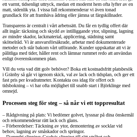
ett varmt, tidsenligt uttryck, medan ett modernt hem ofta lyfter av en
matt, sidenlik yta. I vissa fall rekommenderar vi även tonad
grundlack för att framhäva ådring eller jämna ut färgskillnader.
Transparens är centralt i vårt arbetssätt. Du får en tydlig offert där
allt ingår: täckning och skydd av intilliggande ytor, slipning, lagning
av mindre skador, lackmaterial, applicering, städning samt
skötselråd. Vi är ansvarsförsäkrade, arbetar med dokumenterade
metoder och står bakom vårt utförande. Kunder uppskattar att vi är
pålitliga med tider, håller rent och lämnar rummet redo att användas
enligt överenskommen plan.
Vill du veta vad ditt golv behöver? Boka ett kostnadsfritt platsbesök
i Gränby så går vi igenom skick, val av lack och tidsplan, och ger ett
fast pris per kvadratmeter. Kontakta oss idag för offert och
tidsbokning – vi har ofta möjlighet till snabb start i Björklinge med
omnejd.
Processen steg för steg – så når vi ett toppresultat
– Rådgivning på plats: Vi bedömer golvet, lyssnar på dina önskemål
och rekommenderar rätt lack och glans.
– Förberedelser: Täckning av ytor, demontering av socklar vid
behov, lagning av småskador och springor.
– Dammfri slipning: Gradvis slipning till rätt ytråhet och