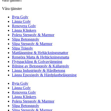
våra tjänster!
Våra tjänster
Byta Golv
Lägga Golv
Renovera Golv
Lägga Klinkers
Polera Stengolv & Marmor
Slipa Betonggolv
Slipa Stengolv & Marmor
Slipa Trägolv
Mattläggning & Heltäckningsmattor
Rengöra Matta & Heltäckningsmatta
Flytspackling & Golvavjämning
Bilning av Betonggolv & Källargolv
Lägga Industrigolv & Hårdbetong
Lägga Epoxigolv & Härdplastbeläggning
Byta Golv
Lägga Golv
Renovera Golv
Lägga Klinkers
Polera Stengolv & Marmor
Slipa Betonggolv
Slipa Stengolv & Marmor