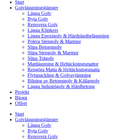
Start
Golvläggningstjänster
Lägga Golv
Byta Golv
Renovera Golv
Lägga Klinkers
Lägga Epoxigolv & Härdplastbeläggning
Polera Stengolv & Marmor
Slipa Betonggolv
Slipa Stengolv & Marmor
Slipa Trägolv
Mattläggning & Heltäckningsmattor
Rengöra Matta & Heltäckningsmatta
Flytspackling & Golvavjämning
Bilning av Betonggolv & Källargolv
Lägga Industrigolv & Hårdbetong
Projekt
Blogg
Offert
Start
Golvläggningstjänster
Lägga Golv
Byta Golv
Renovera Golv