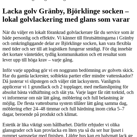
Lacka golv Gränby, Björklinge socken –
lokal golvlackering med glans som varar
När du väljer en lokalt förankrad golvlackerare får du service som är
både personlig och effektiv. Vi känner till förutsättningarna i Gränby
och omkringliggande delar av Björklinge socken, kan vara flexibla
med tider och ser till att logistiken fungerar smidigt. För dig innebär
det kortare väntetider, tydlig kommunikation och ett resultat som
lever upp till höga krav – varje gång.
Inför varje uppdrag gör vi en noggrann bedömning av golvets skick.
Har du gamla lackrester, solblekta partier eller mindre vattenskador?
Då justerar vi slipstegen och väljer rätt lacksystem. Vanligtvis
applicerar vi 1 grundlack och 2 topplager, med mellanslipning för
absolut bästa vidhäftning och slät yta. Varje lager får rätt torktid, och
vi informerar om när lätt gång, möblering och full belastning är
möjlig. De flesta vattenburna system tillåter lätt gång samma dag,
möblering efter 24–48 timmar och full härdning inom cirka 5–7
dagar, beroende på produkt och klimat.
Estetik är lika viktigt som hållbarhet. Därför erbjuder vi olika
glansgrader och kan provlacka en liten yta så du ser hur ljuset i
rummet samspelar med finishen. I äldre hus kan en halvmatt lack ge