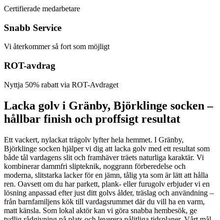
Certifierade medarbetare
Snabb Service
Vi återkommer så fort som möjligt
ROT-avdrag
Nyttja 50% rabatt via ROT-Avdraget
Lacka golv i Gränby, Björklinge socken –
hållbar finish och proffsigt resultat
Ett vackert, nylackat trägolv lyfter hela hemmet. I Gränby,
Björklinge socken hjälper vi dig att lacka golv med ett resultat som
både tål vardagens slit och framhäver träets naturliga karaktär. Vi
kombinerar dammfri slipteknik, noggrann förberedelse och
moderna, slitstarka lacker för en jämn, tålig yta som är lätt att hålla
ren. Oavsett om du har parkett, plank- eller furugolv erbjuder vi en
lösning anpassad efter just ditt golvs ålder, träslag och användning –
från barnfamiljens kök till vardagsrummet där du vill ha en varm,
matt känsla. Som lokal aktör kan vi göra snabba hembesök, ge
tydlig rådgivning på plats och leverera pålitliga tidsplaner. Vårt mål