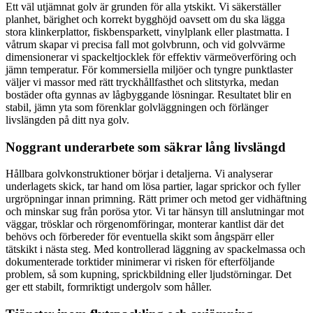
Ett väl utjämnat golv är grunden för alla ytskikt. Vi säkerställer
planhet, bärighet och korrekt bygghöjd oavsett om du ska lägga
stora klinkerplattor, fiskbensparkett, vinylplank eller plastmatta. I
våtrum skapar vi precisa fall mot golvbrunn, och vid golvvärme
dimensionerar vi spackeltjocklek för effektiv värmeöverföring och
jämn temperatur. För kommersiella miljöer och tyngre punktlaster
väljer vi massor med rätt tryckhållfasthet och slitstyrka, medan
bostäder ofta gynnas av lågbyggande lösningar. Resultatet blir en
stabil, jämn yta som förenklar golvläggningen och förlänger
livslängden på ditt nya golv.
Noggrant underarbete som säkrar lång livslängd
Hållbara golvkonstruktioner börjar i detaljerna. Vi analyserar
underlagets skick, tar hand om lösa partier, lagar sprickor och fyller
urgröpningar innan primning. Rätt primer och metod ger vidhäftning
och minskar sug från porösa ytor. Vi tar hänsyn till anslutningar mot
väggar, trösklar och rörgenomföringar, monterar kantlist där det
behövs och förbereder för eventuella skikt som ångspärr eller
tätskikt i nästa steg. Med kontrollerad läggning av spackelmassa och
dokumenterade torktider minimerar vi risken för efterföljande
problem, så som kupning, sprickbildning eller ljudstörningar. Det
ger ett stabilt, formriktigt undergolv som håller.