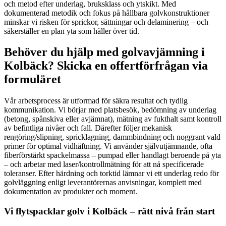
och metod efter underlag, bruksklass och ytskikt. Med
dokumenterad metodik och fokus på hållbara golvkonstruktioner
minskar vi risken för sprickor, sättningar och delaminering – och
säkerställer en plan yta som håller över tid.
Behöver du hjälp med golvavjämning i
Kolbäck? Skicka en offertförfrågan via
formuläret
Vår arbetsprocess är utformad för säkra resultat och tydlig
kommunikation. Vi börjar med platsbesök, bedömning av underlag
(betong, spånskiva eller avjämnat), mätning av fukthalt samt kontroll
av befintliga nivåer och fall. Därefter följer mekanisk
rengöring/slipning, spricklagning, dammbindning och noggrant vald
primer för optimal vidhäftning. Vi använder självutjämnande, ofta
fiberförstärkt spackelmassa – pumpad eller handlagt beroende på yta
– och arbetar med laser/kontrollmätning för att nå specificerade
toleranser. Efter härdning och torktid lämnar vi ett underlag redo för
golvläggning enligt leverantörernas anvisningar, komplett med
dokumentation av produkter och moment.
Vi flytspacklar golv i Kolbäck – rätt nivå från start