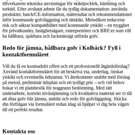
tillverkarens tekniska anvisningar för skikttjocklek, härdning och
torktid. Efter avslutat arbete får du tydlig dokumentation: använda
produkter, batch/CE-information, mätresultat och rekommendationer
inför kommande golvläggning och tätskikt. Metodiken reducerar
risk och säkrar kompatibilitet med kommande ytskikt – en trygghet
för privatkunder, fastighetsägare, entreprenörer och BRF:er som vill
ha hållbara, spårbara och fackmässigt utförda golv.
Redo för jämna, hållbara golv i Kolbäck? Fyll i
kontaktformuläret
Vill du få en kostnadsfri offert och ett professionellt åtgärdsförslag?
Använd kontaktformuläret för att beskriva yta, underlag, önskat
ytskikt och eventuella tidsramar. Vi återkommer snabbt med förslag
på metod, preliminär tidsplan och ett tydligt pris – och vid behov
bokar vi ett platsbesök för noggrann bedömning. Med rätt
underarbete, korrekt nivåutjämning och kvalitativa material ser vi till
att dina golv blir jämna, stabila och redo för golvläggning. Skicka
din förfrågan via formuläret redan idag så hjälper vi dig hela vägen
till ett perfekt resultat.
Kontakta oss