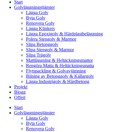
Start
Golvläggningstjänster
Lägga Golv
Byta Golv
Renovera Golv
Lägga Klinkers
Lägga Epoxigolv & Härdplastbeläggning
Polera Stengolv & Marmor
Slipa Betonggolv
Slipa Stengolv & Marmor
Slipa Trägolv
Mattläggning & Heltäckningsmattor
Rengöra Matta & Heltäckningsmatta
Flytspackling & Golvavjämning
Bilning av Betonggolv & Källargolv
Lägga Industrigolv & Hårdbetong
Projekt
Blogg
Offert
Start
Golvläggningstjänster
Lägga Golv
Byta Golv
Renovera Golv