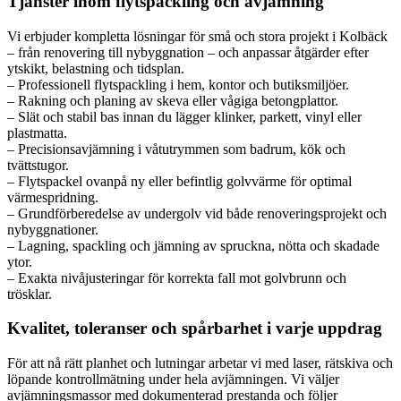
Tjänster inom flytspackling och avjämning
Vi erbjuder kompletta lösningar för små och stora projekt i Kolbäck
– från renovering till nybyggnation – och anpassar åtgärder efter
ytskikt, belastning och tidsplan.
– Professionell flytspackling i hem, kontor och butiksmiljöer.
– Rakning och planing av skeva eller vågiga betongplattor.
– Slät och stabil bas innan du lägger klinker, parkett, vinyl eller
plastmatta.
– Precisionsavjämning i våtutrymmen som badrum, kök och
tvättstugor.
– Flytspackel ovanpå ny eller befintlig golvvärme för optimal
värmespridning.
– Grundförberedelse av undergolv vid både renoveringsprojekt och
nybyggnationer.
– Lagning, spackling och jämning av spruckna, nötta och skadade
ytor.
– Exakta nivåjusteringar för korrekta fall mot golvbrunn och
trösklar.
Kvalitet, toleranser och spårbarhet i varje uppdrag
För att nå rätt planhet och lutningar arbetar vi med laser, rätskiva och
löpande kontrollmätning under hela avjämningen. Vi väljer
avjämningsmassor med dokumenterad prestanda och följer