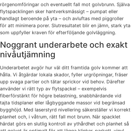
rörgenomföringar och eventuellt fall mot golvbrunn. Själva
flytspacklingen sker hantverksmässigt – pumpat eller
handlagt beroende på yta – och avluftas med piggroller
för att minimera porer. Slutresultatet blir en jämn, stark yta
som uppfyller kraven för efterföljande golvläggning.
Noggrant underarbete och exakt
nivåutjämning
Underarbetet avgör hur väl ditt framtida golv kommer att
hålla. Vi åtgärdar lokala skador, fyller urgröpningar, fräser
upp svaga partier och tätar sprickor vid behov. Därefter
använder vi rätt typ av flytspackel – exempelvis
fiberförstärkt för högre belastning, snabbhärdande vid
tajta tidsplaner eller lågbyggande massor vid begränsad
bygghöjd. Med laserstyrd nivellering säkerställer vi korrekt
planhet och, i våtrum, rätt fall mot brunn. När spacklet
härdat görs en slutlig kontroll av ythårdhet och planhet så
att golvet är optimalt för att lägga klinker, parkett, vinyl