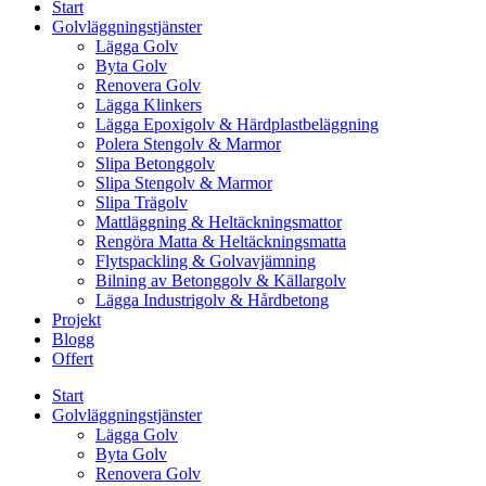
Start
Golvläggningstjänster
Lägga Golv
Byta Golv
Renovera Golv
Lägga Klinkers
Lägga Epoxigolv & Härdplastbeläggning
Polera Stengolv & Marmor
Slipa Betonggolv
Slipa Stengolv & Marmor
Slipa Trägolv
Mattläggning & Heltäckningsmattor
Rengöra Matta & Heltäckningsmatta
Flytspackling & Golvavjämning
Bilning av Betonggolv & Källargolv
Lägga Industrigolv & Hårdbetong
Projekt
Blogg
Offert
Start
Golvläggningstjänster
Lägga Golv
Byta Golv
Renovera Golv