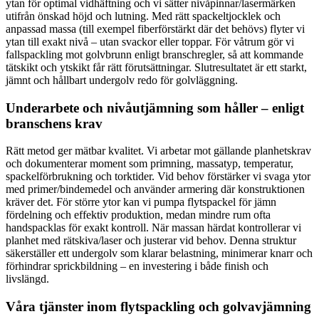
ytan för optimal vidhäftning och vi sätter nivåpinnar/lasermärken
utifrån önskad höjd och lutning. Med rätt spackeltjocklek och
anpassad massa (till exempel fiberförstärkt där det behövs) flyter vi
ytan till exakt nivå – utan svackor eller toppar. För våtrum gör vi
fallspackling mot golvbrunn enligt branschregler, så att kommande
tätskikt och ytskikt får rätt förutsättningar. Slutresultatet är ett starkt,
jämnt och hållbart undergolv redo för golvläggning.
Underarbete och nivåutjämning som håller – enligt
branschens krav
Rätt metod ger mätbar kvalitet. Vi arbetar mot gällande planhetskrav
och dokumenterar moment som primning, massatyp, temperatur,
spackelförbrukning och torktider. Vid behov förstärker vi svaga ytor
med primer/bindemedel och använder armering där konstruktionen
kräver det. För större ytor kan vi pumpa flytspackel för jämn
fördelning och effektiv produktion, medan mindre rum ofta
handspacklas för exakt kontroll. När massan härdat kontrollerar vi
planhet med rätskiva/laser och justerar vid behov. Denna struktur
säkerställer ett undergolv som klarar belastning, minimerar knarr och
förhindrar sprickbildning – en investering i både finish och
livslängd.
Våra tjänster inom flytspackling och golvavjämning