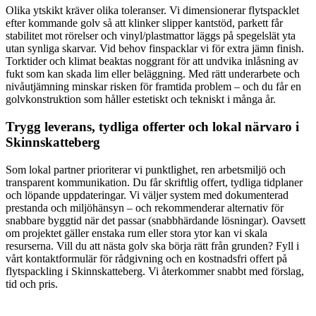
Olika ytskikt kräver olika toleranser. Vi dimensionerar flytspacklet
efter kommande golv så att klinker slipper kantstöd, parkett får
stabilitet mot rörelser och vinyl/plastmattor läggs på spegelslät yta
utan synliga skarvar. Vid behov finspacklar vi för extra jämn finish.
Torktider och klimat beaktas noggrant för att undvika inlåsning av
fukt som kan skada lim eller beläggning. Med rätt underarbete och
nivåutjämning minskar risken för framtida problem – och du får en
golvkonstruktion som håller estetiskt och tekniskt i många år.
Trygg leverans, tydliga offerter och lokal närvaro i
Skinnskatteberg
Som lokal partner prioriterar vi punktlighet, ren arbetsmiljö och
transparent kommunikation. Du får skriftlig offert, tydliga tidplaner
och löpande uppdateringar. Vi väljer system med dokumenterad
prestanda och miljöhänsyn – och rekommenderar alternativ för
snabbare byggtid när det passar (snabbhärdande lösningar). Oavsett
om projektet gäller enstaka rum eller stora ytor kan vi skala
resurserna. Vill du att nästa golv ska börja rätt från grunden? Fyll i
vårt kontaktformulär för rådgivning och en kostnadsfri offert på
flytspackling i Skinnskatteberg. Vi återkommer snabbt med förslag,
tid och pris.