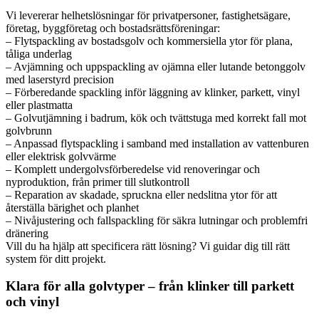
Vi levererar helhetslösningar för privatpersoner, fastighetsägare,
företag, byggföretag och bostadsrättsföreningar:
– Flytspackling av bostadsgolv och kommersiella ytor för plana,
tåliga underlag
– Avjämning och uppspackling av ojämna eller lutande betonggolv
med laserstyrd precision
– Förberedande spackling inför läggning av klinker, parkett, vinyl
eller plastmatta
– Golvutjämning i badrum, kök och tvättstuga med korrekt fall mot
golvbrunn
– Anpassad flytspackling i samband med installation av vattenburen
eller elektrisk golvvärme
– Komplett undergolvsförberedelse vid renoveringar och
nyproduktion, från primer till slutkontroll
– Reparation av skadade, spruckna eller nedslitna ytor för att
återställa bärighet och planhet
– Nivåjustering och fallspackling för säkra lutningar och problemfri
dränering
Vill du ha hjälp att specificera rätt lösning? Vi guidar dig till rätt
system för ditt projekt.
Klara för alla golvtyper – från klinker till parkett
och vinyl