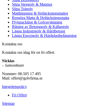
Slipa Stengolv & Marmor
Slipa Trägolv
Mattläggning & Heltäckningsmattor
Rengöra Matta & Heltäckningsmatta
Flytspackling & Golvavjämning
Bilning av Betonggolv & Källargolv
Lägga Industrigolv & Hårdbetong
Lägga Epoxigolv & Härdplastbeläggning
Kontakta oss
Kontakta oss idag för en fri offert.
Nicklas
–
Samordnare
Nummer: 08-505 17 495
Mail: offert@golvfirma.se
Integritetspolicy
Fri Offert
Sitemap