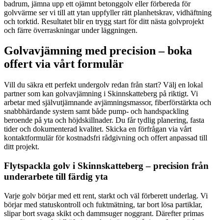
badrum, jämna upp ett ojämnt betonggolv eller förbereda för
golvvärme ser vi till att ytan uppfyller rätt planhetskrav, vidhäftning
och torktid. Resultatet blir en trygg start för ditt nästa golvprojekt
och färre överraskningar under läggningen.
Golvavjämning med precision – boka
offert via vårt formulär
Vill du säkra ett perfekt undergolv redan från start? Välj en lokal
partner som kan golvavjämning i Skinnskatteberg på riktigt. Vi
arbetar med självutjämnande avjämningsmassor, fiberförstärkta och
snabbhärdande system samt både pump- och handspackling
beroende på yta och höjdskillnader. Du får tydlig planering, fasta
tider och dokumenterad kvalitet. Skicka en förfrågan via vårt
kontaktformulär för kostnadsfri rådgivning och offert anpassad till
ditt projekt.
Flytspackla golv i Skinnskatteberg – precision från
underarbete till färdig yta
Varje golv börjar med ett rent, starkt och väl förberett underlag. Vi
börjar med statuskontroll och fuktmätning, tar bort lösa partiklar,
slipar bort svaga skikt och dammsuger noggrant. Därefter primas