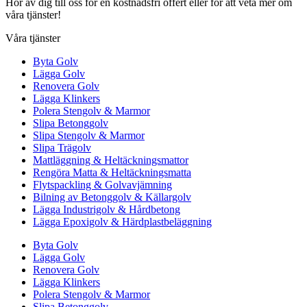
Hör av dig till oss för en kostnadsfri offert eller för att veta mer om
våra tjänster!
Våra tjänster
Byta Golv
Lägga Golv
Renovera Golv
Lägga Klinkers
Polera Stengolv & Marmor
Slipa Betonggolv
Slipa Stengolv & Marmor
Slipa Trägolv
Mattläggning & Heltäckningsmattor
Rengöra Matta & Heltäckningsmatta
Flytspackling & Golvavjämning
Bilning av Betonggolv & Källargolv
Lägga Industrigolv & Hårdbetong
Lägga Epoxigolv & Härdplastbeläggning
Byta Golv
Lägga Golv
Renovera Golv
Lägga Klinkers
Polera Stengolv & Marmor
Slipa Betonggolv