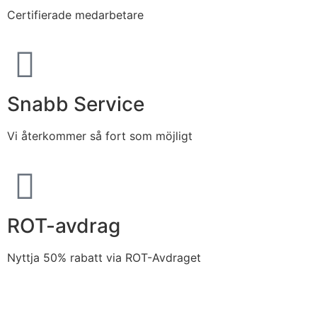
Certifierade medarbetare
Snabb Service
Vi återkommer så fort som möjligt
ROT-avdrag
Nyttja 50% rabatt via ROT-Avdraget