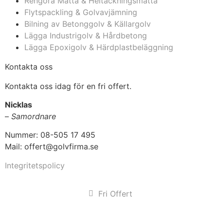
Rengöra Matta & Heltäckningsmatta
Flytspackling & Golvavjämning
Bilning av Betonggolv & Källargolv
Lägga Industrigolv & Hårdbetong
Lägga Epoxigolv & Härdplastbeläggning
Kontakta oss
Kontakta oss idag för en fri offert.
Nicklas
–
Samordnare
Nummer: 08-505 17 495
Mail: offert@golvfirma.se
Integritetspolicy
Fri Offert