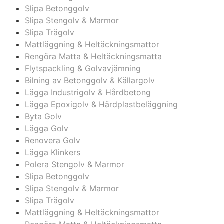
Slipa Betonggolv
Slipa Stengolv & Marmor
Slipa Trägolv
Mattläggning & Heltäckningsmattor
Rengöra Matta & Heltäckningsmatta
Flytspackling & Golvavjämning
Bilning av Betonggolv & Källargolv
Lägga Industrigolv & Hårdbetong
Lägga Epoxigolv & Härdplastbeläggning
Byta Golv
Lägga Golv
Renovera Golv
Lägga Klinkers
Polera Stengolv & Marmor
Slipa Betonggolv
Slipa Stengolv & Marmor
Slipa Trägolv
Mattläggning & Heltäckningsmattor