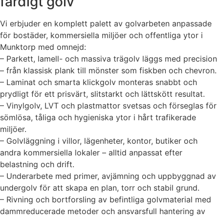
färdigt golv
Vi erbjuder en komplett palett av golvarbeten anpassade
för bostäder, kommersiella miljöer och offentliga ytor i
Munktorp med omnejd:
– Parkett, lamell- och massiva trägolv läggs med precision
– från klassisk plank till mönster som fiskben och chevron.
– Laminat och smarta klickgolv monteras snabbt och
prydligt för ett prisvärt, slitstarkt och lättskött resultat.
– Vinylgolv, LVT och plastmattor svetsas och förseglas för
sömlösa, tåliga och hygieniska ytor i hårt trafikerade
miljöer.
– Golvläggning i villor, lägenheter, kontor, butiker och
andra kommersiella lokaler – alltid anpassat efter
belastning och drift.
– Underarbete med primer, avjämning och uppbyggnad av
undergolv för att skapa en plan, torr och stabil grund.
– Rivning och bortforsling av befintliga golvmaterial med
dammreducerade metoder och ansvarsfull hantering av