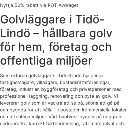
Nyttja 50% rabatt via ROT-Avdraget
Golvläggare i Tidö-
Lindö – hållbara golv
för hem, företag och
offentliga miljöer
Som erfaren golvläggare i Tidö-Lindö hjälper vi
fastighetsägare, villaägare, bostadsrättsföreningar,
företag, industrier, byggföretag och privatpersoner med
professionell läggning, renovering och byte av golv. Vi
levererar golv som är vackra att se på, sköna att gå på
och byggda för att hålla – i bostäder, kommersiella lokaler
och offentliga miljöer. Vårt hantverk bygger på noggrant
underarbete, korrekt fuktbedömning, rätt materialval och