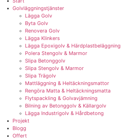
Start
Golvläggningstjänster
Lägga Golv
Byta Golv
Renovera Golv
Lägga Klinkers
Lägga Epoxigolv & Härdplastbeläggning
Polera Stengolv & Marmor
Slipa Betonggolv
Slipa Stengolv & Marmor
Slipa Trägolv
Mattläggning & Heltäckningsmattor
Rengöra Matta & Heltäckningsmatta
Flytspackling & Golvavjämning
Bilning av Betonggolv & Källargolv
Lägga Industrigolv & Hårdbetong
Projekt
Blogg
Offert