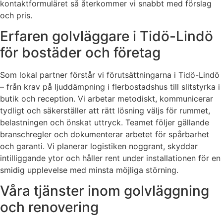
kontaktformuläret så återkommer vi snabbt med förslag
och pris.
Erfaren golvläggare i Tidö-Lindö
för bostäder och företag
Som lokal partner förstår vi förutsättningarna i Tidö-Lindö
– från krav på ljuddämpning i flerbostadshus till slitstyrka i
butik och reception. Vi arbetar metodiskt, kommunicerar
tydligt och säkerställer att rätt lösning väljs för rummet,
belastningen och önskat uttryck. Teamet följer gällande
branschregler och dokumenterar arbetet för spårbarhet
och garanti. Vi planerar logistiken noggrant, skyddar
intilliggande ytor och håller rent under installationen för en
smidig upplevelse med minsta möjliga störning.
Våra tjänster inom golvläggning
och renovering