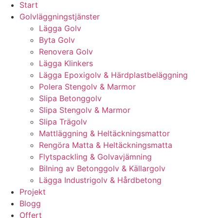
Start
Golvläggningstjänster
Lägga Golv
Byta Golv
Renovera Golv
Lägga Klinkers
Lägga Epoxigolv & Härdplastbeläggning
Polera Stengolv & Marmor
Slipa Betonggolv
Slipa Stengolv & Marmor
Slipa Trägolv
Mattläggning & Heltäckningsmattor
Rengöra Matta & Heltäckningsmatta
Flytspackling & Golvavjämning
Bilning av Betonggolv & Källargolv
Lägga Industrigolv & Hårdbetong
Projekt
Blogg
Offert