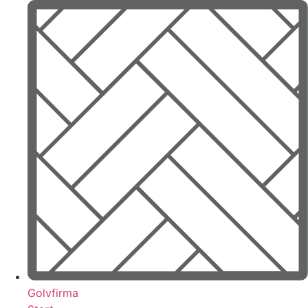
Skip
to
content
Golvfirma