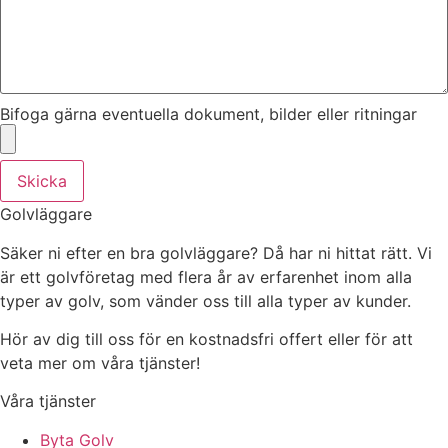
Bifoga gärna eventuella dokument, bilder eller ritningar
Skicka
Golvläggare
Säker ni efter en bra golvläggare? Då har ni hittat rätt. Vi
är ett golvföretag med flera år av erfarenhet inom alla
typer av golv, som vänder oss till alla typer av kunder.
Hör av dig till oss för en kostnadsfri offert eller för att
veta mer om våra tjänster!
Våra tjänster
Byta Golv