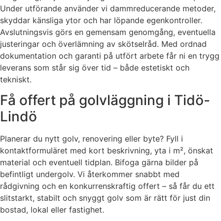
Under utförande använder vi dammreducerande metoder,
skyddar känsliga ytor och har löpande egenkontroller.
Avslutningsvis görs en gemensam genomgång, eventuella
justeringar och överlämning av skötselråd. Med ordnad
dokumentation och garanti på utfört arbete får ni en trygg
leverans som står sig över tid – både estetiskt och
tekniskt.
Få offert på golvläggning i Tidö-
Lindö
Planerar du nytt golv, renovering eller byte? Fyll i
kontaktformuläret med kort beskrivning, yta i m², önskat
material och eventuell tidplan. Bifoga gärna bilder på
befintligt undergolv. Vi återkommer snabbt med
rådgivning och en konkurrenskraftig offert – så får du ett
slitstarkt, stabilt och snyggt golv som är rätt för just din
bostad, lokal eller fastighet.