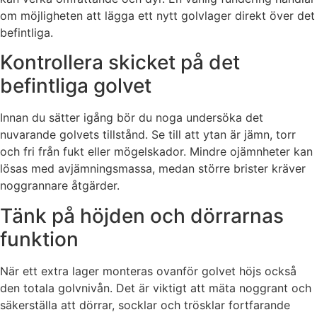
om möjligheten att lägga ett nytt golvlager direkt över det
befintliga.
Kontrollera skicket på det
befintliga golvet
Innan du sätter igång bör du noga undersöka det
nuvarande golvets tillstånd. Se till att ytan är jämn, torr
och fri från fukt eller mögelskador. Mindre ojämnheter kan
lösas med avjämningsmassa, medan större brister kräver
noggrannare åtgärder.
Tänk på höjden och dörrarnas
funktion
När ett extra lager monteras ovanför golvet höjs också
den totala golvnivån. Det är viktigt att mäta noggrant och
säkerställa att dörrar, socklar och trösklar fortfarande