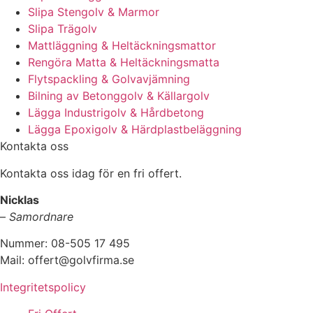
Slipa Stengolv & Marmor
Slipa Trägolv
Mattläggning & Heltäckningsmattor
Rengöra Matta & Heltäckningsmatta
Flytspackling & Golvavjämning
Bilning av Betonggolv & Källargolv
Lägga Industrigolv & Hårdbetong
Lägga Epoxigolv & Härdplastbeläggning
Kontakta oss
Kontakta oss idag för en fri offert.
Nicklas
–
Samordnare
Nummer: 08-505 17 495
Mail: offert@golvfirma.se
Integritetspolicy