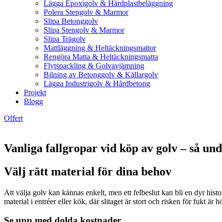
Lägga Epoxigolv & Härdplastbeläggning
Polera Stengolv & Marmor
Slipa Betonggolv
Slipa Stengolv & Marmor
Slipa Trägolv
Mattläggning & Heltäckningsmattor
Rengöra Matta & Heltäckningsmatta
Flytspackling & Golvavjämning
Bilning av Betonggolv & Källargolv
Lägga Industrigolv & Hårdbetong
Projekt
Blogg
Offert
Vanliga fallgropar vid köp av golv – så un
Välj rätt material för dina behov
Att välja golv kan kännas enkelt, men ett felbeslut kan bli en dyr histo
material i entréer eller kök, där slitaget är stort och risken för fukt är h
Se upp med dolda kostnader