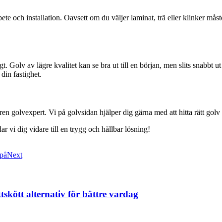
ete och installation. Oavsett om du väljer laminat, trä eller klinker mås
gt. Golv av lägre kvalitet kan se bra ut till en början, men slits snabbt u
din fastighet.
faren golvexpert. Vi på golvsidan hjälper dig gärna med att hitta rätt go
ar vi dig vidare till en trygg och hållbar lösning!
 på
Next
tskött alternativ för bättre vardag