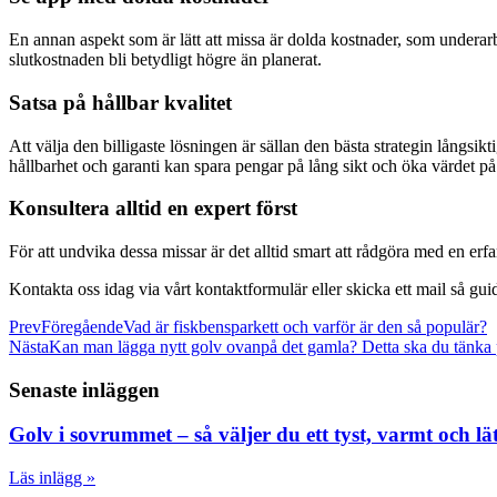
En annan aspekt som är lätt att missa är dolda kostnader, som underarb
slutkostnaden bli betydligt högre än planerat.
Satsa på hållbar kvalitet
Att välja den billigaste lösningen är sällan den bästa strategin långsikti
hållbarhet och garanti kan spara pengar på lång sikt och öka värdet på 
Konsultera alltid en expert först
För att undvika dessa missar är det alltid smart att rådgöra med en er
Kontakta oss idag via vårt kontaktformulär eller skicka ett mail så guid
Prev
Föregående
Vad är fiskbensparkett och varför är den så populär?
Nästa
Kan man lägga nytt golv ovanpå det gamla? Detta ska du tänka
Senaste inläggen
Golv i sovrummet – så väljer du ett tyst, varmt och lät
Läs inlägg »