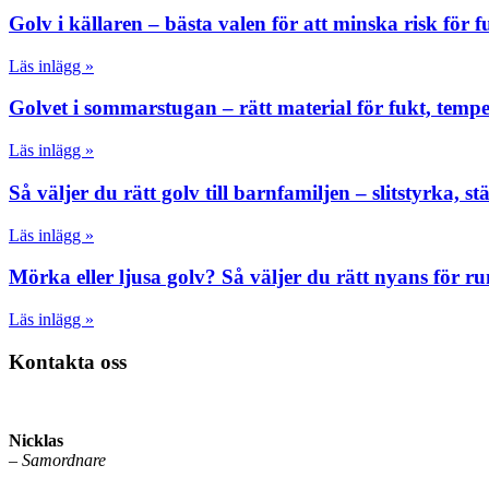
Golv i källaren – bästa valen för att minska risk för 
Läs inlägg »
Golvet i sommarstugan – rätt material för fukt, temp
Läs inlägg »
Så väljer du rätt golv till barnfamiljen – slitstyrka, 
Läs inlägg »
Mörka eller ljusa golv? Så väljer du rätt nyans för r
Läs inlägg »
Kontakta oss
Nicklas
–
Samordnare