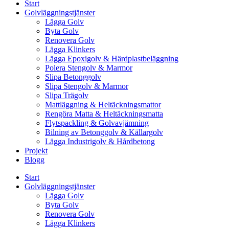
Start
Golvläggningstjänster
Lägga Golv
Byta Golv
Renovera Golv
Lägga Klinkers
Lägga Epoxigolv & Härdplastbeläggning
Polera Stengolv & Marmor
Slipa Betonggolv
Slipa Stengolv & Marmor
Slipa Trägolv
Mattläggning & Heltäckningsmattor
Rengöra Matta & Heltäckningsmatta
Flytspackling & Golvavjämning
Bilning av Betonggolv & Källargolv
Lägga Industrigolv & Hårdbetong
Projekt
Blogg
Start
Golvläggningstjänster
Lägga Golv
Byta Golv
Renovera Golv
Lägga Klinkers