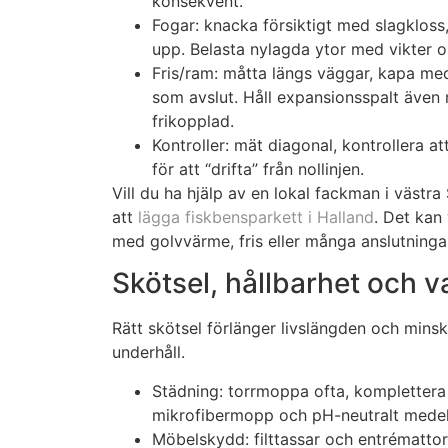
konsekvent.
Fogar: knacka försiktigt med slagkloss
upp. Belasta nylagda ytor med vikter 
Fris/ram: måtta längs väggar, kapa me
som avslut. Håll expansionsspalt äve
frikopplad.
Kontroller: mät diagonal, kontrollera at
för att “drifta” från nollinjen.
Vill du ha hjälp av en lokal fackman i västr
att
lägga fiskbensparkett i Halland
. Det kan 
med golvvärme, fris eller många anslutninga
Skötsel, hållbarhet och v
Rätt skötsel förlänger livslängden och min
underhåll.
Städning: torrmoppa ofta, komplettera
mikrofibermopp och pH-neutralt medel
Möbelskydd: filttassar och entrémattor