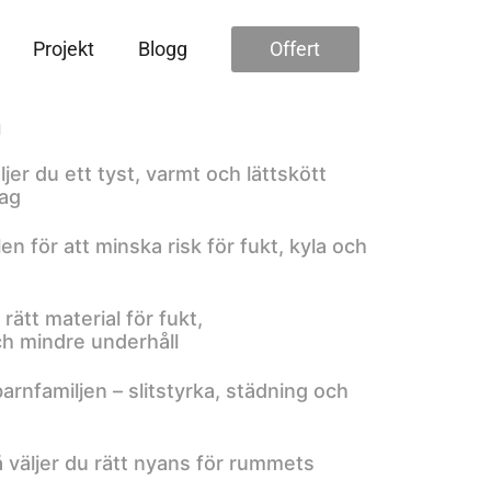
Projekt
Blogg
Offert
n
jer du ett tyst, varmt och lättskött
dag
len för att minska risk för fukt, kyla och
ätt material för fukt,
ch mindre underhåll
l barnfamiljen – slitstyrka, städning och
å väljer du rätt nyans för rummets