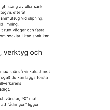
gt, stäng av eller sänk
tegvis efteråt.
ammutsug vid slipning,
d limning.
t runt väggar och fasta
kom socklar. Utan spalt kan
, verktyg och
e med snörslå vinkelrätt mot
g regel) du kan lägga första
illverkarens
adigt.
och vänster, 90° mot
 att “ådringen” ligger