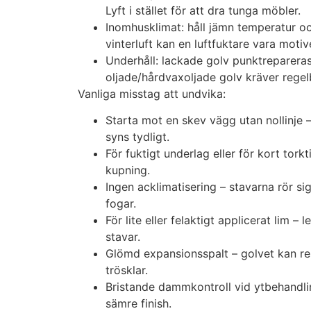
Lyft i stället för att dra tunga möbler.
Inomhusklimat: håll jämn temperatur och
vinterluft kan en luftfuktare vara motiv
Underhåll: lackade golv punktreparera
oljade/hårdvaxoljade golv kräver regel
Vanliga misstag att undvika:
Starta mot en skev vägg utan nollinje –
syns tydligt.
För fuktigt underlag eller för kort tork
kupning.
Ingen acklimatisering – stavarna rör si
fogar.
För lite eller felaktigt applicerat lim – 
stavar.
Glömd expansionsspalt – golvet kan r
trösklar.
Bristande dammkontroll vid ytbehandli
sämre finish.