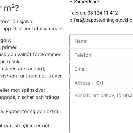
–
Samordnare
r m²?
Telefon: 08-124 11 412
offert@trappstadning-stockho
torer än själva
r upp eller ner totalsumman:
 golv,
 primer.
; ask och valnöt förekommer.
än rustik.
 fiskben är standard;
 fris/ram runt rummet kräver
ller mot spånskiva;
trappnos, nischer och trånga
lja. Pigmentering och extra
ut mot sten/klinker och