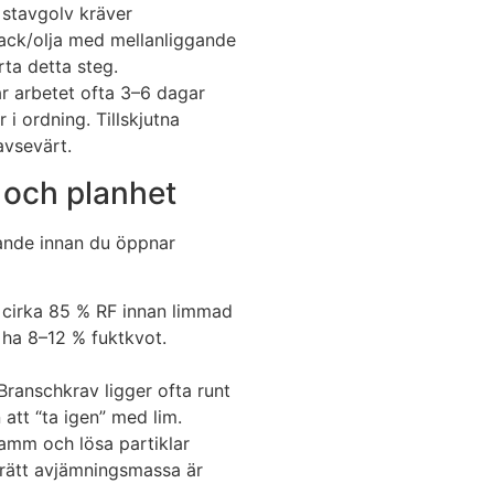
t stavgolv kräver
 lack/olja med mellanliggande
rta detta steg.
r arbetet ofta 3–6 dagar
r i ordning. Tillskjutna
avsevärt.
 och planhet
jande innan du öppnar
r cirka 85 % RF innan limmad
 ha 8–12 % fuktkvot.
Branschkrav ligger ofta runt
att “ta igen” med lim.
damm och lösa partiklar
 rätt avjämningsmassa är