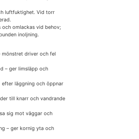
 luftfuktighet. Vid torr
erad.
s och omlackas vid behov;
bunden inoljning.
 mönstret driver och fel
tid – ger limsläpp och
g efter läggning och öppnar
leder till knarr och vandrande
esa sig mot väggar och
ng – ger kornig yta och