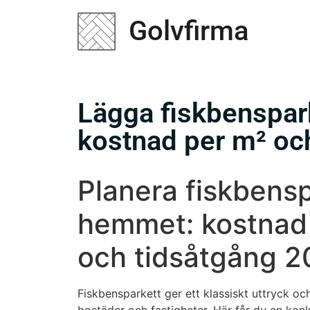
Gol
Golvfirma
Lägga fiskbenspar
kostnad per m² oc
Planera fiskbensp
hemmet: kostnad
och tidsåtgång 
Fiskbensparkett ger ett klassiskt uttryck och