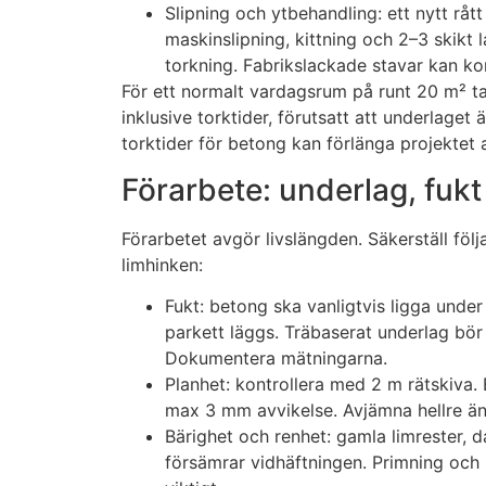
Slipning och ytbehandling: ett nytt råt
maskinslipning, kittning och 2–3 skikt
torkning. Fabrikslackade stavar kan ko
För ett normalt vardagsrum på runt 20 m² ta
inklusive torktider, förutsatt att underlaget ä
torktider för betong kan förlänga projektet 
Förarbete: underlag, fukt
Förarbetet avgör livslängden. Säkerställ föl
limhinken:
Fukt: betong ska vanligtvis ligga unde
parkett läggs. Träbaserat underlag bör
Dokumentera mätningarna.
Planhet: kontrollera med 2 m rätskiva. 
max 3 mm avvikelse. Avjämna hellre än 
Bärighet och renhet: gamla limrester, 
försämrar vidhäftningen. Primning och