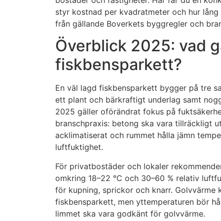
bostäder och fastigheter. Här får du en k
styr kostnad per kvadratmeter och hur lång t
från gällande Boverkets byggregler och bra
Överblick 2025: vad gä
fiskbensparkett?
En väl lagd fiskbensparkett bygger på tre sa
ett plant och bärkraftigt underlag samt no
2025 gäller oförändrat fokus på fuktsäkerhe
branschpraxis: betong ska vara tillräckligt u
acklimatiserat och rummet hålla jämn temper
luftfuktighet.
För privatbostäder och lokaler rekommende
omkring 18–22 °C och 30–60 % relativ luftfu
för kupning, sprickor och knarr. Golvvärme
fiskbensparkett, men yttemperaturen bör hål
limmet ska vara godkänt för golvvärme.