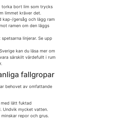
, torka bort lim som trycks
om limmet kräver det.
d kap-/gersåg och lägg ram
n mot ramen om den läggs
t spetsarna linjerar. Se upp
a Sverige kan du läsa mer om
vara särskilt värdefullt i rum
r.
anliga fallgropar
skar behovet av omfattande
 med lätt fuktad
. Undvik mycket vatten.
 minskar repor och grus.