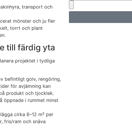
askinhyra, transport och
cerat mönster och ju fler
elt, torrt och plant
en.
 till färdig yta
lanera projektet i tydliga
 befintligt golv, rengöring,
tider för avjämning kan
 på produkt och tjocklek.
stå öppnade i rummet minst
 lägga cirka 6–12 m² per
, fris/ram och snäva