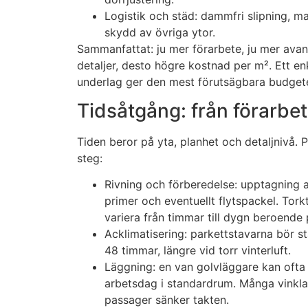
Logistik och städ: dammfri slipning, m
skydd av övriga ytor.
Sammanfattat: ju mer förarbete, ju mer avan
detaljer, desto högre kostnad per m². Ett enk
underlag ger den mest förutsägbara budget
Tidsåtgång: från förarbete
Tiden beror på yta, planhet och detaljnivå. P
steg:
Rivning och förberedelse: upptagning av
primer och eventuellt flytspackel. Tork
variera från timmar till dygn beroende
Acklimatisering: parkettstavarna bör 
48 timmar, längre vid torr vinterluft.
Läggning: en van golvläggare kan ofta
arbetsdag i standardrum. Många vinklar
passager sänker takten.