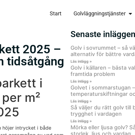
vfirma.se
Start
Golvläggningstjänster
Senaste inlägge
kett 2025 –
Golv i sovrummet – så väl
alternativ för bättre var
h tidsåtgång
Läs inlägg »
Golv i källaren – bästa va
framtida problem
arkett i
Läs inlägg »
Golvet i sommarstugan – r
 per m²
temperaturskiftningar o
Läs inlägg »
Så väljer du rätt golv til
2025
trygghet i vardagen
Läs inlägg »
Mörka eller ljusa golv? S
 höjer intrycket i både
storlek, ljus och vardag