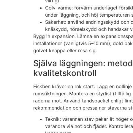
viktigt.
Golv-värme: förvärm underlaget försikti
under läggning, och höj temperaturen s
Säkerhet: använd andningsskydd och d
knäskydd, hörselskydd och handskar vi
Bygg in expansion. Lämna en expansionsspal
installationer (vanligtvis 5–10 mm), dold ba
golvet knäppa eller resa sig.
Själva läggningen: metod
kvalitetskontroll
Fiskben kräver en rak start. Lägg en nollinj
rumsriktningen. Montera en styrlist (tillfälli
raderna mot. Använd tandspackel enligt limt
rekommendation och pressa ner stavarna st
Teknik: varannan stav pekar åt höger 
varandra via not och fjäder. Kontrollera