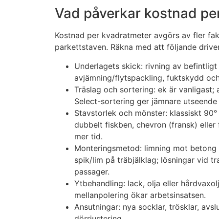
Vad påverkar kostnad pe
Kostnad per kvadratmeter avgörs av fler fak
parkettstaven. Räkna med att följande drive
Underlagets skick: rivning av befintligt
avjämning/flytspackling, fuktskydd och
Träslag och sortering: ek är vanligast
Select-sortering ger jämnare utseende 
Stavstorlek och mönster: klassiskt 90°
dubbelt fiskben, chevron (fransk) eller
mer tid.
Monteringsmetod: limning mot betong e
spik/lim på träbjälklag; lösningar vid 
passager.
Ytbehandling: lack, olja eller hårdvaxo
mellanpolering ökar arbetsinsatsen.
Ansutningar: nya socklar, trösklar, avsl
dörrjustering.