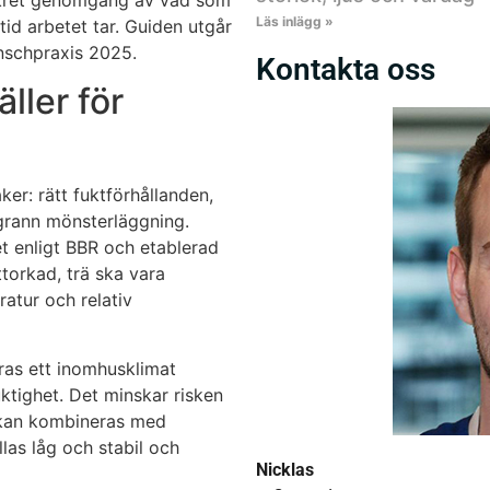
onkret genomgång av vad som
Läs inlägg »
id arbetet tar. Guiden utgår
nschpraxis 2025.
Kontakta oss
ller för
ker: rätt fuktförhållanden,
ggrann mönsterläggning.
t enligt BBR och etablerad
ttorkad, trä ska vara
atur och relativ
ras ett inomhusklimat
ktighet. Det minskar risken
 kan kombineras med
las låg och stabil och
Nicklas