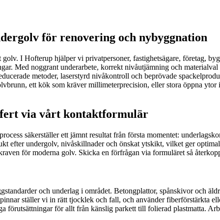
ndergolv för renovering och nybyggnation
livat golv. I Hofterup hjälper vi privatpersoner, fastighetsägare, företag, 
ngar. Med noggrant underarbete, korrekt nivåutjämning och materialval a
ducerade metoder, laserstyrd nivåkontroll och beprövade spackelprodukter
lvbrunn, ett kök som kräver millimeterprecision, eller stora öppna ytor i
fert via vårt kontaktformulär
rocess säkerställer ett jämnt resultat från första momentet: underlagsko
kt efter undergolv, nivåskillnader och önskat ytskikt, vilket ger optimal
r kraven för moderna golv. Skicka en förfrågan via formuläret så återkop
standarder och underlag i området. Betongplattor, spånskivor och äldr
nar ställer vi in rätt tjocklek och fall, och använder fiberförstärkta el
örutsättningar för allt från känslig parkett till folierad plastmatta. Ar