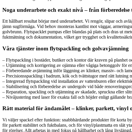
Noga underarbete och exakt nivå – från förberedelse t
Ett hållbart resultat börjar med underarbetet. Vi rengör, slipar och avl
jämn sugförmåga. Vid behov monteras kantlist mot väggar, armeringsnät 
golvbrunn. Flytspacklet pumpas eller blandas på plats och dras ut metod
fuktmätning och dokumentation, vilket ger trygghet och kvalitetssäkr
Våra tjänster inom flytspackling och golvavjämning
– Flytspackling i bostäder, butiker och kontor där kraven på planhet oc
– Utjämning och korrigering av ojämna eller vågiga betonggolv för en 
– Förberedande avjämning inför läggning av klinker, massiv- och lame
– Precisionsspackling i badrum, kök och tvättstugor med rätt lutning 
– Integrerad flytspackling vid installation av vattenburen eller elektri
– Stabilisering och förberedelse av undergolv vid både renoveringsp
– Reparation, spackling och utjämning av skadade, spruckna eller slit
– Nivåjustering med laser för exakta fall och höjder enligt gällande b
Rätt material för ändamålet – klinker, parkett, vinyl
Vi väljer spackel efter funktion: snabbhärdande produkter för korta byg
för parkett stabilitet och fuktbalans, och för vinyl/plastmatta en slä
för rörelser. Allt arbetas in med fokus på hållbarhet och lång livslängd