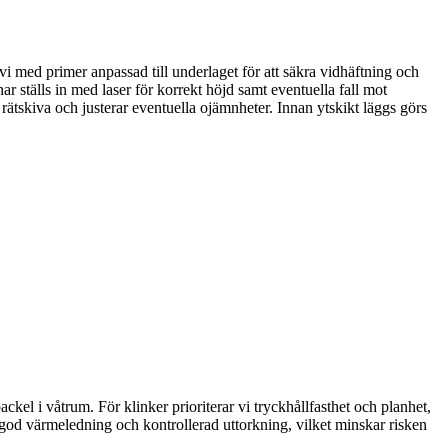
r vi med primer anpassad till underlaget för att säkra vidhäftning och
 ställs in med laser för korrekt höjd samt eventuella fall mot
 rätskiva och justerar eventuella ojämnheter. Innan ytskikt läggs görs
ckel i våtrum. För klinker prioriterar vi tryckhållfasthet och planhet,
d god värmeledning och kontrollerad uttorkning, vilket minskar risken