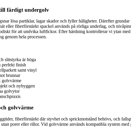
ill färdigt undergolv
ägsnar lösa partiklar, lagar skador och fyller håligheter. Därefter grunda
eller fiberförstärkt spackel används på rörliga underlag, och nivåpinnar
iskt för att undvika luftfickor. Efter härdning kontrollerar vi ytan med
ing genom hela processen.
h slitstyrka är höga
perfekt finish
llparkett samt vinyl
mot brunnar
sk golvvärme
rojekt och nybyggen
na golvytor
ranschpraxis
 och golvvärme
gtider, fiberförstärkt där styvhet och sprickmotstånd behövs, och fallspa
t yta utan porer eller rillor. Vid golvvärme används kompatibla system me
.