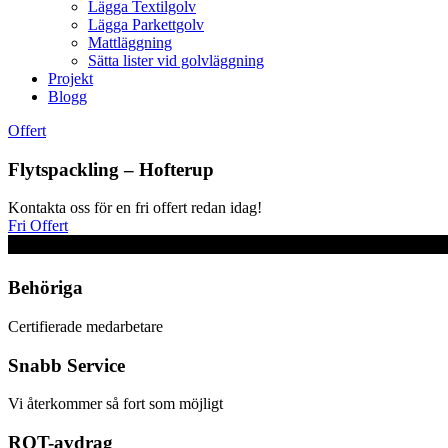
Lägga Textilgolv
Lägga Parkettgolv
Mattläggning
Sätta lister vid golvläggning
Projekt
Blogg
Offert
Flytspackling – Hofterup
Kontakta oss för en fri offert redan idag!
Fri Offert
Behöriga
Certifierade medarbetare
Snabb Service
Vi återkommer så fort som möjligt
ROT-avdrag