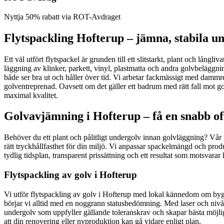
Nyttja 50% rabatt via ROT-Avdraget
Flytspackling Hofterup – jämna, stabila u
Ett väl utfört flytspackel är grunden till ett slitstarkt, plant och lång
läggning av klinker, parkett, vinyl, plastmatta och andra golvbeläggni
både ser bra ut och håller över tid. Vi arbetar fackmässigt med dammre
golventreprenad. Oavsett om det gäller ett badrum med rätt fall mot go
maximal kvalitet.
Golvavjämning i Hofterup – få en snabb of
Behöver du ett plant och pålitligt undergolv innan golvläggning? Vår p
rätt tryckhållfasthet för din miljö. Vi anpassar spackelmängd och produ
tydlig tidsplan, transparent prissättning och ett resultat som motsvara
Flytspackling av golv i Hofterup
Vi utför flytspackling av golv i Hofterup med lokal kännedom om bygg
börjar vi alltid med en noggrann statusbedömning. Med laser och nivåpin
undergolv som uppfyller gällande toleranskrav och skapar bästa möjliga f
att din renovering eller nyproduktion kan gå vidare enligt plan.