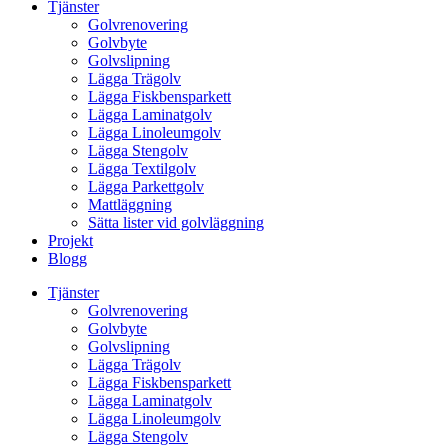
Tjänster
Golvrenovering
Golvbyte
Golvslipning
Lägga Trägolv
Lägga Fiskbensparkett
Lägga Laminatgolv
Lägga Linoleumgolv
Lägga Stengolv
Lägga Textilgolv
Lägga Parkettgolv
Mattläggning
Sätta lister vid golvläggning
Projekt
Blogg
Tjänster
Golvrenovering
Golvbyte
Golvslipning
Lägga Trägolv
Lägga Fiskbensparkett
Lägga Laminatgolv
Lägga Linoleumgolv
Lägga Stengolv