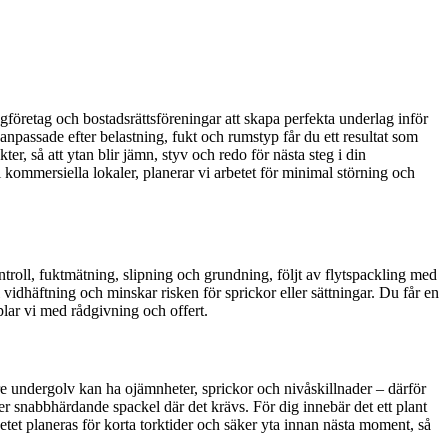
byggföretag och bostadsrättsföreningar att skapa perfekta underlag inför
npassade efter belastning, fukt och rumstyp får du ett resultat som
, så att ytan blir jämn, styv och redo för nästa steg i din
 kommersiella lokaler, planerar vi arbetet för minimal störning och
ntroll, fuktmätning, slipning och grundning, följt av flytspackling med
 vidhäftning och minskar risken för sprickor eller sättningar. Du får en
plar vi med rådgivning och offert.
e undergolv kan ha ojämnheter, sprickor och nivåskillnader – därför
ler snabbhärdande spackel där det krävs. För dig innebär det ett plant
betet planeras för korta torktider och säker yta innan nästa moment, så