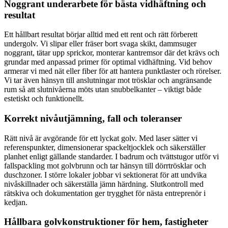
Noggrant underarbete för bästa vidhäftning och
resultat
Ett hållbart resultat börjar alltid med ett rent och rätt förberett
undergolv. Vi slipar eller fräser bort svaga skikt, dammsuger
noggrant, tätar upp sprickor, monterar kantremsor där det krävs och
grundar med anpassad primer för optimal vidhäftning. Vid behov
armerar vi med nät eller fiber för att hantera punktlaster och rörelser.
Vi tar även hänsyn till anslutningar mot trösklar och angränsande
rum så att slutnivåerna möts utan snubbelkanter – viktigt både
estetiskt och funktionellt.
Korrekt nivåutjämning, fall och toleranser
Rätt nivå är avgörande för ett lyckat golv. Med laser sätter vi
referenspunkter, dimensionerar spackeltjocklek och säkerställer
planhet enligt gällande standarder. I badrum och tvättstugor utför vi
fallspackling mot golvbrunn och tar hänsyn till dörrtrösklar och
duschzoner. I större lokaler jobbar vi sektionerat för att undvika
nivåskillnader och säkerställa jämn härdning. Slutkontroll med
rätskiva och dokumentation ger trygghet för nästa entreprenör i
kedjan.
Hållbara golvkonstruktioner för hem, fastigheter