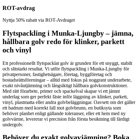
ROT-avdrag
Nyttja 50% rabatt via ROT-Avdraget
Flytspackling i Munka-Ljungby – jämna,
hållbara golv redo för klinker, parkett
och vinyl
Ett professionellt flytspacklat golv är grunden för ett snyggt, stabilt
och slitstarkt resultat. Vi utför flytspackling i Munka-Ljungby för
privatpersoner, fastighetsägare, företag, byggföretag och
bostadsrättsföreningar – alltid med fokus på noggrant underarbete,
exakt nivåutjämning och långsiktigt hållbara golvkonstruktioner.
Med rätt förarbete, primer och spackelval skapar vi ett jämnt
underlag som ger perfekt fäste inför läggning av klinker, parkett,
vinyl, plastmatta eller andra golvbeläggningar. Oavsett om det gäller
ett badrum med korrekt fall mot golvbrunn, en butiksyta som
behöver planhet enligt gällande toleranser, eller ett hem med ny
golvvärme, levererar vi precision från första besiktning till färdigt
undergolv.
Behöver du exakt golvavjämning? Boka