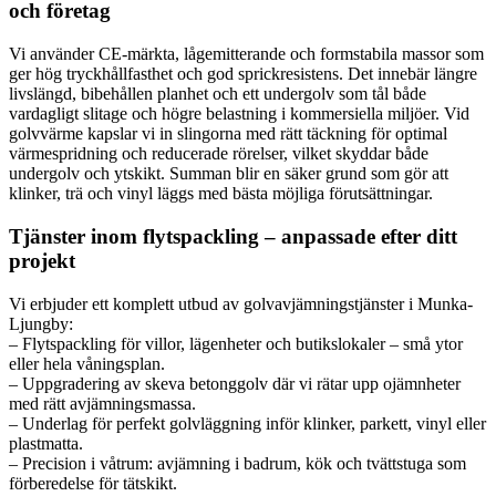
och företag
Vi använder CE-märkta, lågemitterande och formstabila massor som
ger hög tryckhållfasthet och god sprickresistens. Det innebär längre
livslängd, bibehållen planhet och ett undergolv som tål både
vardagligt slitage och högre belastning i kommersiella miljöer. Vid
golvvärme kapslar vi in slingorna med rätt täckning för optimal
värmespridning och reducerade rörelser, vilket skyddar både
undergolv och ytskikt. Summan blir en säker grund som gör att
klinker, trä och vinyl läggs med bästa möjliga förutsättningar.
Tjänster inom flytspackling – anpassade efter ditt
projekt
Vi erbjuder ett komplett utbud av golvavjämningstjänster i Munka-
Ljungby:
– Flytspackling för villor, lägenheter och butikslokaler – små ytor
eller hela våningsplan.
– Uppgradering av skeva betonggolv där vi rätar upp ojämnheter
med rätt avjämningsmassa.
– Underlag för perfekt golvläggning inför klinker, parkett, vinyl eller
plastmatta.
– Precision i våtrum: avjämning i badrum, kök och tvättstuga som
förberedelse för tätskikt.