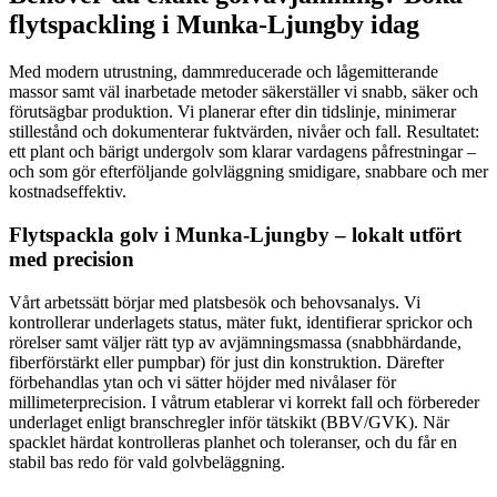
flytspackling i Munka-Ljungby idag
Med modern utrustning, dammreducerade och lågemitterande
massor samt väl inarbetade metoder säkerställer vi snabb, säker och
förutsägbar produktion. Vi planerar efter din tidslinje, minimerar
stillestånd och dokumenterar fuktvärden, nivåer och fall. Resultatet:
ett plant och bärigt undergolv som klarar vardagens påfrestningar –
och som gör efterföljande golvläggning smidigare, snabbare och mer
kostnadseffektiv.
Flytspackla golv i Munka-Ljungby – lokalt utfört
med precision
Vårt arbetssätt börjar med platsbesök och behovsanalys. Vi
kontrollerar underlagets status, mäter fukt, identifierar sprickor och
rörelser samt väljer rätt typ av avjämningsmassa (snabbhärdande,
fiberförstärkt eller pumpbar) för just din konstruktion. Därefter
förbehandlas ytan och vi sätter höjder med nivålaser för
millimeterprecision. I våtrum etablerar vi korrekt fall och förbereder
underlaget enligt branschregler inför tätskikt (BBV/GVK). När
spacklet härdat kontrolleras planhet och toleranser, och du får en
stabil bas redo för vald golvbeläggning.