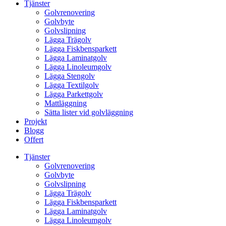
Tjänster
Golvrenovering
Golvbyte
Golvslipning
Lägga Trägolv
Lägga Fiskbensparkett
Lägga Laminatgolv
Lägga Linoleumgolv
Lägga Stengolv
Lägga Textilgolv
Lägga Parkettgolv
Mattläggning
Sätta lister vid golvläggning
Projekt
Blogg
Offert
Tjänster
Golvrenovering
Golvbyte
Golvslipning
Lägga Trägolv
Lägga Fiskbensparkett
Lägga Laminatgolv
Lägga Linoleumgolv