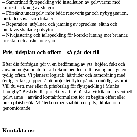
– Samordnad flytspackling vid installation av golvvärme med
korrekt täckning av slingor.
– Förstärkt undergolv inför både renoveringar och nybyggnation,
bostäder såväl som lokaler.
– Reparation, utfyllnad och jämning av spruckna, slitna och
punktvis skadade golvytor.
– Nivåjustering och fallspackling för korrekt lutning mot brunnar,
trösklar och anslutande ytor.
Pris, tidsplan och offert – så går det till
Efter din förfrågan gör vi en bedömning av yta, höjder, fukt och
användningsområde för att rekommendera rätt lösning och ge en
tydlig offert. Vi planerar logistik, härdtider och samordning med
övriga yrkesgrupper så att projektet flyter på utan onödiga avbrott.
Vill du veta mer eller få prisförslag för flytspackling i Munka-
Ljungby? Beskriv ditt projekt, yta i m², önskat ytskikt och eventuell
golvvärme – använd kontaktformuläret för att begära offert eller
boka platsbesök. Vi återkommer snabbt med pris, tidplan och
genomförande.
Kontakta oss