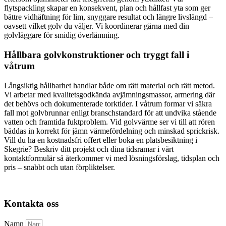
flytspackling skapar en konsekvent, plan och hållfast yta som ger
bättre vidhäftning för lim, snyggare resultat och längre livslängd –
oavsett vilket golv du väljer. Vi koordinerar gärna med din
golvläggare för smidig överlämning.
Hållbara golvkonstruktioner och tryggt fall i
våtrum
Långsiktig hållbarhet handlar både om rätt material och rätt metod.
Vi arbetar med kvalitetsgodkända avjämningsmassor, armering där
det behövs och dokumenterade torktider. I våtrum formar vi säkra
fall mot golvbrunnar enligt branschstandard för att undvika stående
vatten och framtida fuktproblem. Vid golvvärme ser vi till att rören
bäddas in korrekt för jämn värmefördelning och minskad sprickrisk.
Vill du ha en kostnadsfri offert eller boka en platsbesiktning i
Skegrie? Beskriv ditt projekt och dina tidsramar i vårt
kontaktformulär så återkommer vi med lösningsförslag, tidsplan och
pris – snabbt och utan förpliktelser.
Kontakta oss
Namn