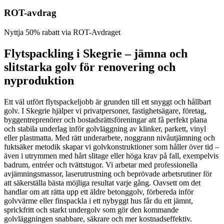
ROT-avdrag
Nyttja 50% rabatt via ROT-Avdraget
Flytspackling i Skegrie – jämna och
slitstarka golv för renovering och
nyproduktion
Ett väl utfört flytspackeljobb är grunden till ett snyggt och hållbart
golv. I Skegrie hjälper vi privatpersoner, fastighetsägare, företag,
byggentreprenörer och bostadsrättsföreningar att få perfekt plana
och stabila underlag inför golvläggning av klinker, parkett, vinyl
eller plastmatta. Med rätt underarbete, noggrann nivåutjämning och
fuktsäker metodik skapar vi golvkonstruktioner som håller över tid –
även i utrymmen med hårt slitage eller höga krav på fall, exempelvis
badrum, entréer och tvättstugor. Vi arbetar med professionella
avjämningsmassor, laserutrustning och beprövade arbetsrutiner för
att säkerställa bästa möjliga resultat varje gång. Oavsett om det
handlar om att rätta upp ett äldre betonggolv, förbereda inför
golvvärme eller finspackla i ett nybyggt hus får du ett jämnt,
sprickfritt och starkt undergolv som gör den kommande
golvläggningen snabbare, säkrare och mer kostnadseffektiv.