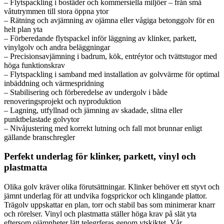
– Flytspackling i bostäder och kommersiella miljöer – från små
våtutrymmen till stora öppna ytor
– Rätning och avjämning av ojämna eller vågiga betonggolv för en
helt plan yta
– Förberedande flytspackel inför läggning av klinker, parkett,
vinylgolv och andra beläggningar
– Precisionsavjämning i badrum, kök, entréytor och tvättstugor med
höga funktionskrav
– Flytspackling i samband med installation av golvvärme för optimal
inbäddning och värmespridning
– Stabilisering och förberedelse av undergolv i både
renoveringsprojekt och nyproduktion
– Lagning, utfyllnad och jämning av skadade, slitna eller
punktbelastade golvytor
– Nivåjustering med korrekt lutning och fall mot brunnar enligt
gällande branschregler
Perfekt underlag för klinker, parkett, vinyl och
plastmatta
Olika golv kräver olika förutsättningar. Klinker behöver ett styvt och
jämnt underlag för att undvika fogsprickor och klingande plattor.
Trägolv uppskattar en plan, torr och stabil bas som minimerar knarr
och rörelser. Vinyl och plastmatta ställer höga krav på slät yta
eftersom ojämnheter lätt telegrferas genom ytskiktet. Vår