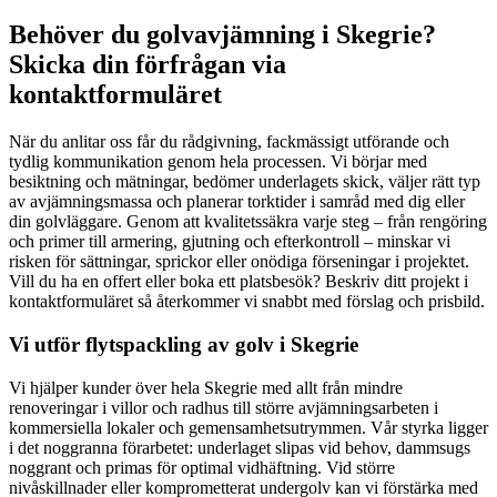
Behöver du golvavjämning i Skegrie?
Skicka din förfrågan via
kontaktformuläret
När du anlitar oss får du rådgivning, fackmässigt utförande och
tydlig kommunikation genom hela processen. Vi börjar med
besiktning och mätningar, bedömer underlagets skick, väljer rätt typ
av avjämningsmassa och planerar torktider i samråd med dig eller
din golvläggare. Genom att kvalitetssäkra varje steg – från rengöring
och primer till armering, gjutning och efterkontroll – minskar vi
risken för sättningar, sprickor eller onödiga förseningar i projektet.
Vill du ha en offert eller boka ett platsbesök? Beskriv ditt projekt i
kontaktformuläret så återkommer vi snabbt med förslag och prisbild.
Vi utför flytspackling av golv i Skegrie
Vi hjälper kunder över hela Skegrie med allt från mindre
renoveringar i villor och radhus till större avjämningsarbeten i
kommersiella lokaler och gemensamhetsutrymmen. Vår styrka ligger
i det noggranna förarbetet: underlaget slipas vid behov, dammsugs
noggrant och primas för optimal vidhäftning. Vid större
nivåskillnader eller komprometterat undergolv kan vi förstärka med