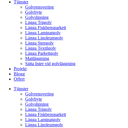
Tjänster
Golvrenovering
Golvbyte
Golvslipning
Lägga Trägolv
Lägga Fiskbensparkett
Lägga Laminatgolv
Lägga Linoleumgolv
Lägga Stengolv
Lägga Textilgolv
Lägga Parkettgolv
Mattläggning
Sätta lister vid golvläggning
Projekt
Blogg
Offert
Tjänster
Golvrenovering
Golvbyte
Golvslipning
Lägga Trägolv
Lägga Fiskbensparkett
Lägga Laminatgolv
Lägga Linoleumgolv