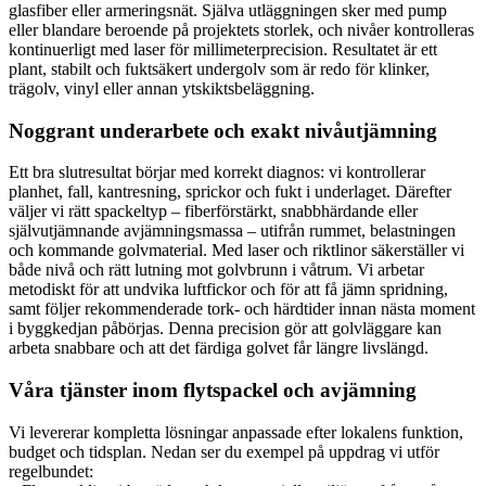
glasfiber eller armeringsnät. Själva utläggningen sker med pump
eller blandare beroende på projektets storlek, och nivåer kontrolleras
kontinuerligt med laser för millimeterprecision. Resultatet är ett
plant, stabilt och fuktsäkert undergolv som är redo för klinker,
trägolv, vinyl eller annan ytskiktsbeläggning.
Noggrant underarbete och exakt nivåutjämning
Ett bra slutresultat börjar med korrekt diagnos: vi kontrollerar
planhet, fall, kantresning, sprickor och fukt i underlaget. Därefter
väljer vi rätt spackeltyp – fiberförstärkt, snabbhärdande eller
självutjämnande avjämningsmassa – utifrån rummet, belastningen
och kommande golvmaterial. Med laser och riktlinor säkerställer vi
både nivå och rätt lutning mot golvbrunn i våtrum. Vi arbetar
metodiskt för att undvika luftfickor och för att få jämn spridning,
samt följer rekommenderade tork- och härdtider innan nästa moment
i byggkedjan påbörjas. Denna precision gör att golvläggare kan
arbeta snabbare och att det färdiga golvet får längre livslängd.
Våra tjänster inom flytspackel och avjämning
Vi levererar kompletta lösningar anpassade efter lokalens funktion,
budget och tidsplan. Nedan ser du exempel på uppdrag vi utför
regelbundet: