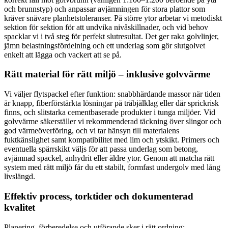
och brunnstyp) och anpassar avjämningen för stora plattor som
kräver snävare planhetstoleranser. På större ytor arbetar vi metodiskt
sektion för sektion för att undvika nivåskillnader, och vid behov
spacklar vi i två steg för perfekt slutresultat. Det ger raka golvlinjer,
jämn belastningsfördelning och ett underlag som gör slutgolvet
enkelt att lägga och vackert att se på.
Rätt material för rätt miljö – inklusive golvvärme
Vi väljer flytspackel efter funktion: snabbhärdande massor när tiden
är knapp, fiberförstärkta lösningar på träbjälklag eller där sprickrisk
finns, och slitstarka cementbaserade produkter i tunga miljöer. Vid
golvvärme säkerställer vi rekommenderad täckning över slingor och
god värmeöverföring, och vi tar hänsyn till materialens
fuktkänslighet samt kompatibilitet med lim och ytskikt. Primers och
eventuella spärrskikt väljs för att passa underlag som betong,
avjämnad spackel, anhydrit eller äldre ytor. Genom att matcha rätt
system med rätt miljö får du ett stabilt, formfast undergolv med lång
livslängd.
Effektiv process, torktider och dokumenterad
kvalitet
Planering, förberedelse och utförande sker i rätt ordning: