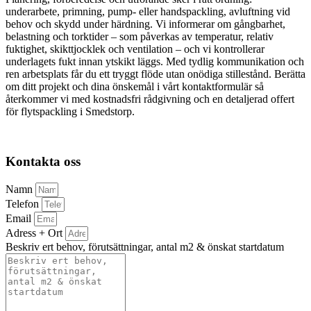
underarbete, primning, pump- eller handspackling, avluftning vid
behov och skydd under härdning. Vi informerar om gångbarhet,
belastning och torktider – som påverkas av temperatur, relativ
fuktighet, skikttjocklek och ventilation – och vi kontrollerar
underlagets fukt innan ytskikt läggs. Med tydlig kommunikation och
ren arbetsplats får du ett tryggt flöde utan onödiga stillestånd. Berätta
om ditt projekt och dina önskemål i vårt kontaktformulär så
återkommer vi med kostnadsfri rådgivning och en detaljerad offert
för flytspackling i Smedstorp.
Kontakta oss
Namn
Telefon
Email
Adress + Ort
Beskriv ert behov, förutsättningar, antal m2 & önskat startdatum