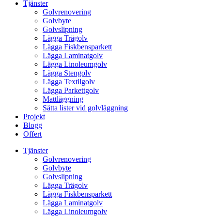
Tjänster
Golvrenovering
Golvbyte
Golvslipning
Lägga Trägolv
Lägga Fiskbensparkett
Lägga Laminatgolv
Lägga Linoleumgolv
Lägga Stengolv
Lägga Textilgolv
Lägga Parkettgolv
Mattläggning
Sätta lister vid golvläggning
Projekt
Blogg
Offert
Tjänster
Golvrenovering
Golvbyte
Golvslipning
Lägga Trägolv
Lägga Fiskbensparkett
Lägga Laminatgolv
Lägga Linoleumgolv