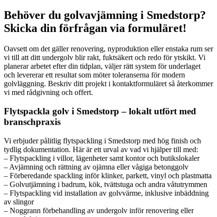
Behöver du golvavjämning i Smedstorp?
Skicka din förfrågan via formuläret!
Oavsett om det gäller renovering, nyproduktion eller enstaka rum ser
vi till att ditt undergolv blir rakt, fuktsäkert och redo för ytskikt. Vi
planerar arbetet efter din tidplan, väljer rätt system för underlaget
och levererar ett resultat som möter toleranserna för modern
golvläggning. Beskriv ditt projekt i kontaktformuläret så återkommer
vi med rådgivning och offert.
Flytspackla golv i Smedstorp – lokalt utfört med
branschpraxis
Vi erbjuder pålitlig flytspackling i Smedstorp med hög finish och
tydlig dokumentation. Här är ett urval av vad vi hjälper till med:
– Flytspackling i villor, lägenheter samt kontor och butikslokaler
– Avjämning och rättning av ojämna eller vågiga betonggolv
– Förberedande spackling inför klinker, parkett, vinyl och plastmatta
– Golvutjämning i badrum, kök, tvättstuga och andra våtutrymmen
– Flytspackling vid installation av golvvärme, inklusive inbäddning
av slingor
– Noggrann förbehandling av undergolv inför renovering eller