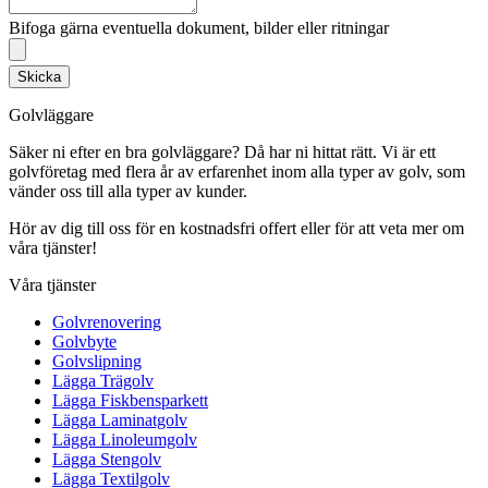
Bifoga gärna eventuella dokument, bilder eller ritningar
Skicka
Golvläggare
Säker ni efter en bra golvläggare? Då har ni hittat rätt. Vi är ett
golvföretag med flera år av erfarenhet inom alla typer av golv, som
vänder oss till alla typer av kunder.
Hör av dig till oss för en kostnadsfri offert eller för att veta mer om
våra tjänster!
Våra tjänster
Golvrenovering
Golvbyte
Golvslipning
Lägga Trägolv
Lägga Fiskbensparkett
Lägga Laminatgolv
Lägga Linoleumgolv
Lägga Stengolv
Lägga Textilgolv