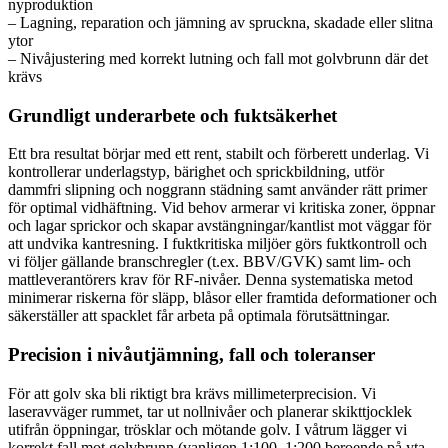
nyproduktion
– Lagning, reparation och jämning av spruckna, skadade eller slitna
ytor
– Nivåjustering med korrekt lutning och fall mot golvbrunn där det
krävs
Grundligt underarbete och fuktsäkerhet
Ett bra resultat börjar med ett rent, stabilt och förberett underlag. Vi
kontrollerar underlagstyp, bärighet och sprickbildning, utför
dammfri slipning och noggrann städning samt använder rätt primer
för optimal vidhäftning. Vid behov armerar vi kritiska zoner, öppnar
och lagar sprickor och skapar avstängningar/kantlist mot väggar för
att undvika kantresning. I fuktkritiska miljöer görs fuktkontroll och
vi följer gällande branschregler (t.ex. BBV/GVK) samt lim- och
mattleverantörers krav för RF-nivåer. Denna systematiska metod
minimerar riskerna för släpp, blåsor eller framtida deformationer och
säkerställer att spacklet får arbeta på optimala förutsättningar.
Precision i nivåutjämning, fall och toleranser
För att golv ska bli riktigt bra krävs millimeterprecision. Vi
laseravväger rummet, tar ut nollnivåer och planerar skikttjocklek
utifrån öppningar, trösklar och mötande golv. I våtrum lägger vi
korrekt fall mot golvbrunn (vanligen 1:100–1:200 beroende på yta