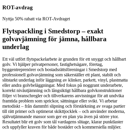
ROT-avdrag
Nyttja 50% rabatt via ROT-Avdraget
Flytspackling i Smedstorp – exakt
golvavjämning för jämna, hållbara
underlag
Ett väl utfört flytspackelarbete är grunden för ett snyggt och hållbart
golv. Vi hjälper privatpersoner, fastighetsägare, företag,
byggentreprenörer och bostadsrättsföreningar i Smedstorp med
professionell golvavjämning som säkerställer ett plant, stabilt och
slitstarkt underlag inför läggning av klinker, parkett, vinyl, plastmatta
eller andra golvbeläggningar. Med fokus på noggrant underarbete,
korrekt nivåutjämning och långsiktigt hållbara golvkonstruktioner
följer vi branschregler och tillverkarens anvisningar för att undvika
framtida problem som sprickor, sättningar eller svikt. Vi arbetar
metodiskt – från dammfri slipning och förstärkning av svaga partier
till rätt primer och optimerat skikttjocklek – och använder moderna,
självutjämnande massor som ger en plan yta även på större ytor.
Resultatet blir ett golv som tål vardagens slitage, klarar punktlaster
och uppfyller kraven för både bostäder och kommersiella miljöer.