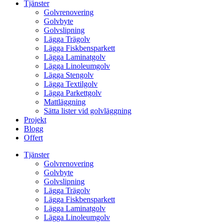
Tjänster
Golvrenovering
Golvbyte
Golvslipning
Lägga Trägolv
Lägga Fiskbensparkett
Lägga Laminatgolv
Lägga Linoleumgolv
Lägga Stengolv
Lägga Textilgolv
Lägga Parkettgolv
Mattläggning
Sätta lister vid golvläggning
Projekt
Blogg
Offert
Tjänster
Golvrenovering
Golvbyte
Golvslipning
Lägga Trägolv
Lägga Fiskbensparkett
Lägga Laminatgolv
Lägga Linoleumgolv