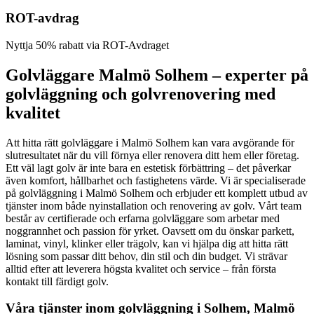
ROT-avdrag
Nyttja 50% rabatt via ROT-Avdraget
Golvläggare Malmö Solhem – experter på
golvläggning och golvrenovering med
kvalitet
Att hitta rätt golvläggare i Malmö Solhem kan vara avgörande för
slutresultatet när du vill förnya eller renovera ditt hem eller företag.
Ett väl lagt golv är inte bara en estetisk förbättring – det påverkar
även komfort, hållbarhet och fastighetens värde. Vi är specialiserade
på golvläggning i Malmö Solhem och erbjuder ett komplett utbud av
tjänster inom både nyinstallation och renovering av golv. Vårt team
består av certifierade och erfarna golvläggare som arbetar med
noggrannhet och passion för yrket. Oavsett om du önskar parkett,
laminat, vinyl, klinker eller trägolv, kan vi hjälpa dig att hitta rätt
lösning som passar ditt behov, din stil och din budget. Vi strävar
alltid efter att leverera högsta kvalitet och service – från första
kontakt till färdigt golv.
Våra tjänster inom golvläggning i Solhem, Malmö