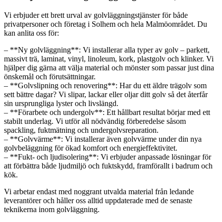
Vi erbjuder ett brett urval av golvläggningstjänster för både
privatpersoner och företag i Solhem och hela Malmöområdet. Du
kan anlita oss för:
– **Ny golvläggning**: Vi installerar alla typer av golv – parkett,
massivt trä, laminat, vinyl, linoleum, kork, plastgolv och klinker. Vi
hjälper dig gärna att välja material och mönster som passar just dina
önskemål och förutsättningar.
– **Golvslipning och renovering**: Har du ett äldre trägolv som
sett bättre dagar? Vi slipar, lackar eller oljar ditt golv så det återfår
sin ursprungliga lyster och livslängd.
– **Förarbete och undergolv**: Ett hållbart resultat börjar med ett
stabilt underlag. Vi utför all nödvändig förberedelse såsom
spackling, fuktmätning och undergolvsreparation.
– **Golvvärme**: Vi installerar även golvvärme under din nya
golvbeläggning för ökad komfort och energieffektivitet.
– **Fukt- och ljudisolering**: Vi erbjuder anpassade lösningar för
att förbättra både ljudmiljö och fuktskydd, framförallt i badrum och
kök.
Vi arbetar endast med noggrant utvalda material från ledande
leverantörer och håller oss alltid uppdaterade med de senaste
teknikerna inom golvläggning.