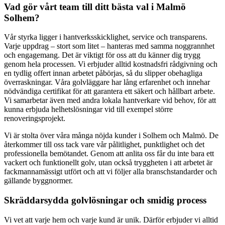
Vad gör vårt team till ditt bästa val i Malmö
Solhem?
Vår styrka ligger i hantverksskicklighet, service och transparens.
Varje uppdrag – stort som litet – hanteras med samma noggrannhet
och engagemang. Det är viktigt för oss att du känner dig trygg
genom hela processen. Vi erbjuder alltid kostnadsfri rådgivning och
en tydlig offert innan arbetet påbörjas, så du slipper obehagliga
överraskningar. Våra golvläggare har lång erfarenhet och innehar
nödvändiga certifikat för att garantera ett säkert och hållbart arbete.
Vi samarbetar även med andra lokala hantverkare vid behov, för att
kunna erbjuda helhetslösningar vid till exempel större
renoveringsprojekt.
Vi är stolta över våra många nöjda kunder i Solhem och Malmö. De
återkommer till oss tack vare vår pålitlighet, punktlighet och det
professionella bemötandet. Genom att anlita oss får du inte bara ett
vackert och funktionellt golv, utan också tryggheten i att arbetet är
fackmannamässigt utfört och att vi följer alla branschstandarder och
gällande byggnormer.
Skräddarsydda golvlösningar och smidig process
Vi vet att varje hem och varje kund är unik. Därför erbjuder vi alltid