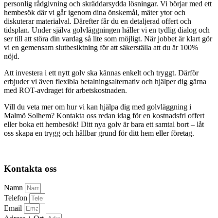
personlig rådgivning och skräddarsydda lösningar. Vi börjar med ett
hembesök där vi går igenom dina önskemål, mäter ytor och
diskuterar materialval. Därefter får du en detaljerad offert och
tidsplan. Under själva golvläggningen håller vi en tydlig dialog och
ser till att störa din vardag så lite som möjligt. När jobbet är klart gör
vi en gemensam slutbesiktning för att säkerställa att du är 100%
nöjd.
Att investera i ett nytt golv ska kännas enkelt och tryggt. Därför
erbjuder vi även flexibla betalningsalternativ och hjälper dig gärna
med ROT-avdraget för arbetskostnaden.
Vill du veta mer om hur vi kan hjälpa dig med golvläggning i
Malmö Solhem? Kontakta oss redan idag för en kostnadsfri offert
eller boka ett hembesök! Ditt nya golv är bara ett samtal bort – låt
oss skapa en trygg och hållbar grund för ditt hem eller företag.
Kontakta oss
Namn
Telefon
Email